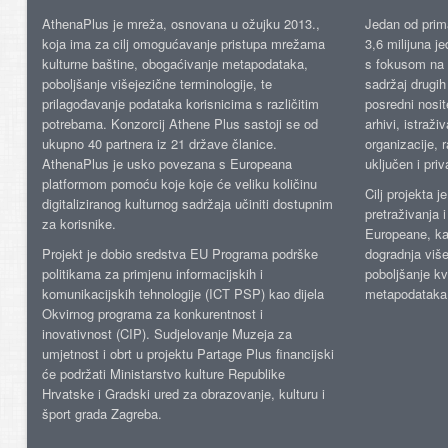
AthenaPlus je mreža, osnovana u ožujku 2013.,
Jedan od prima
koja ima za cilj omogućavanje pristupa mrežama
3,6 milijuna j
kulturne baštine, obogaćivanje metapodataka,
s fokusom na s
poboljšanje višejezične terminologije, te
sadržaj drugih 
prilagođavanje podataka korisnicima s različitim
posredni nosite
potrebama. Konzorcij Athene Plus sastoji se od
arhivi, istraži
ukupno 40 partnera iz 21 države članice.
organizacije, 
AthenaPlus je usko povezana s Europeana
uključen i priv
platformom pomoću koje koje će veliku količinu
Cilj projekta 
digitaliziranog kulturnog sadržaja učiniti dostupnim
pretraživanja 
za korisnike.
Europeane, kao
Projekt je dobio sredstva EU Programa podrške
dogradnja više
politikama za primjenu informacijskih i
poboljšanje kv
komunikacijskih tehnologije (ICT PSP) kao dijela
metapodataka
Okvirnog programa za konkurentnost i
inovativnost (CIP). Sudjelovanje Muzeja za
umjetnost i obrt u projektu Partage Plus financijski
će podržati Ministarstvo kulture Republike
Hrvatske i Gradski ured za obrazovanje, kulturu i
šport grada Zagreba.