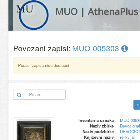
MUO | AthenaPlus
Povezani zapisi:
MUO-005303
Podaci zapisa nisu dostupni
Inventarna oznaka
MUO-0053
Naziv zbirke
Devocional
Naziv podzbirke
DEVOCION
Književni naziv
relikvijar