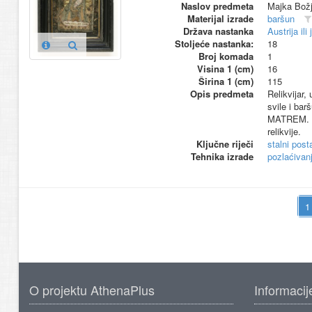
Naslov predmeta
Majka Bož
Materijal izrade
baršun
Država nastanka
Austrija il
Stoljeće nastanka:
18
Broj komada
1
Visina 1 (cm)
16
Širina 1 (cm)
115
Opis predmeta
Relikvijar,
svile i ba
MATREM. Oko
relikvije.
Ključne riječi
stalni pos
Tehnika izrade
pozlaćivan
O projektu AthenaPlus
Informacij