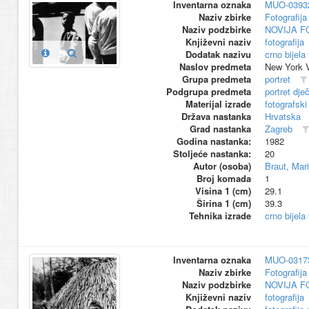
Inventarna oznaka
MUO-0393
Naziv zbirke
Fotografija 
Naziv podzbirke
NOVIJA F
Književni naziv
fotografija
Dodatak nazivu
crno bijela 
Naslov predmeta
New York 
Grupa predmeta
portret
Podgrupa predmeta
portret dje
Materijal izrade
fotografski
Država nastanka
Hrvatska
Grad nastanka
Zagreb
Godina nastanka:
1982
Stoljeće nastanka:
20
Autor (osoba)
Braut, Mari
Broj komada
1
Visina 1 (cm)
29.1
Širina 1 (cm)
39.3
Tehnika izrade
crno bijela 
Inventarna oznaka
MUO-0317
Naziv zbirke
Fotografija 
Naziv podzbirke
NOVIJA F
Književni naziv
fotografija