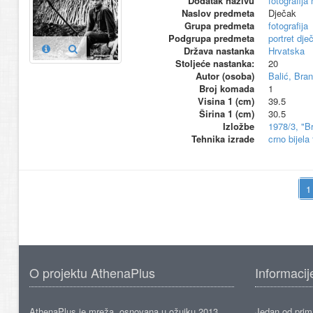
Dodatak nazivu
fotografija
Naslov predmeta
Dječak
Grupa predmeta
fotografija
Podgrupa predmeta
portret dje
Država nastanka
Hrvatska
Stoljeće nastanka:
20
Autor (osoba)
Balić, Bra
Broj komada
1
Visina 1 (cm)
39.5
Širina 1 (cm)
30.5
Izložbe
1978/3, "B
Tehnika izrade
crno bijela 
O projektu AthenaPlus
Informacij
AthenaPlus je mreža, osnovana u ožujku 2013.,
Jedan od prima