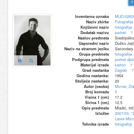
Inventarna oznaka
MUO-0263
Naziv zbirke
Fotografija 
Književni naziv
fotografija
Dodatak nazivu
portret
Naslov predmeta
Srednjoško
Usporedni naziv
Duško Jejč
Naziv na stranom jeziku
Secondary 
Grupa predmeta
fotografija
Podgrupa predmeta
portret dje
Materijal izrade
karton
Grad nastanka
Zagreb
Godina nastanka:
1954
Stoljeće nastanka:
20
Autor (osoba)
Mizner, Zla
Broj komada
1
Visina 1 (cm)
17.2
Širina 1 (cm)
12.5
Opis predmeta
Mladić, tri
Izložbe
2007/03, "Z
Laura Mizn
Tehnika izrade
fotografija