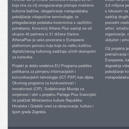
koja ima za cilj omogućavanje pristupa mrežama
3,6 milijuna j
kulturne baštine, obogaćivanje metapodataka,
s fokusom na s
poboljšanje višejezične terminologije, te
sadržaj drugih 
prilagođavanje podataka korisnicima s različitim
posredni nosite
potrebama. Konzorcij Athene Plus sastoji se od
arhivi, istraži
ukupno 40 partnera iz 21 države članice.
organizacije, 
AthenaPlus je usko povezana s Europeana
uključen i priv
platformom pomoću koje koje će veliku količinu
Cilj projekta 
digitaliziranog kulturnog sadržaja učiniti dostupnim
pretraživanja 
za korisnike.
Europeane, kao
Projekt je dobio sredstva EU Programa podrške
dogradnja više
politikama za primjenu informacijskih i
poboljšanje kv
komunikacijskih tehnologije (ICT PSP) kao dijela
metapodataka
Okvirnog programa za konkurentnost i
inovativnost (CIP). Sudjelovanje Muzeja za
umjetnost i obrt u projektu Partage Plus financijski
će podržati Ministarstvo kulture Republike
Hrvatske i Gradski ured za obrazovanje, kulturu i
šport grada Zagreba.