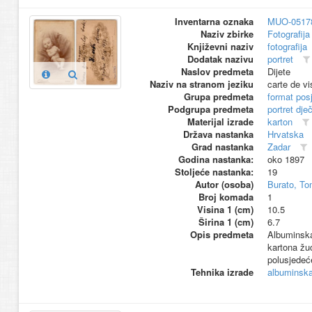
Inventarna oznaka
MUO-0517
Naziv zbirke
Fotografija 
Književni naziv
fotografija
Dodatak nazivu
portret
Naslov predmeta
Dijete
Naziv na stranom jeziku
carte de vi
Grupa predmeta
format pos
Podgrupa predmeta
portret dje
Materijal izrade
karton
Država nastanka
Hrvatska
Grad nastanka
Zadar
Godina nastanka:
oko 1897
Stoljeće nastanka:
19
Autor (osoba)
Burato, T
Broj komada
1
Visina 1 (cm)
10.5
Širina 1 (cm)
6.7
Opis predmeta
Albuminska 
kartona žuć
polusjedeć
Tehnika izrade
albuminska 