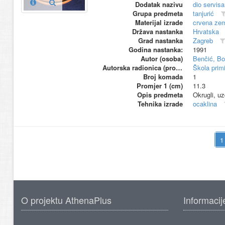
Dodatak nazivu
dio servis
Grupa predmeta
tanjurić
Materijal izrade
crvena zem
Država nastanka
Hrvatska
Grad nastanka
Zagreb
Godina nastanka:
1991
Autor (osoba)
Benčić, Bo
Autorska radionica (proizvođač)
Škola primi
Broj komada
1
Promjer 1 (cm)
11.3
Opis predmeta
Okrugli, uz
Tehnika izrade
ocaklina
O projektu AthenaPlus
Informacij