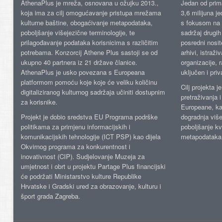
AthenaPlus je mreža, osnovana u ožujku 2013.,
Jedan od prima
koja ima za cilj omogućavanje pristupa mrežama
3,6 milijuna j
kulturne baštine, obogaćivanje metapodataka,
s fokusom na s
poboljšanje višejezične terminologije, te
sadržaj drugih 
prilagođavanje podataka korisnicima s različitim
posredni nosite
potrebama. Konzorcij Athene Plus sastoji se od
arhivi, istraži
ukupno 40 partnera iz 21 države članice.
organizacije, 
AthenaPlus je usko povezana s Europeana
uključen i priv
platformom pomoću koje koje će veliku količinu
Cilj projekta 
digitaliziranog kulturnog sadržaja učiniti dostupnim
pretraživanja 
za korisnike.
Europeane, kao
Projekt je dobio sredstva EU Programa podrške
dogradnja više
politikama za primjenu informacijskih i
poboljšanje kv
komunikacijskih tehnologije (ICT PSP) kao dijela
metapodataka
Okvirnog programa za konkurentnost i
inovativnost (CIP). Sudjelovanje Muzeja za
umjetnost i obrt u projektu Partage Plus financijski
će podržati Ministarstvo kulture Republike
Hrvatske i Gradski ured za obrazovanje, kulturu i
šport grada Zagreba.