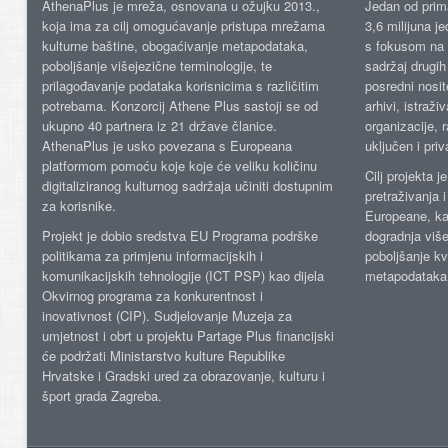
AthenaPlus je mreža, osnovana u ožujku 2013.,
Jedan od prima
koja ima za cilj omogućavanje pristupa mrežama
3,6 milijuna j
kulturne baštine, obogaćivanje metapodataka,
s fokusom na s
poboljšanje višejezične terminologije, te
sadržaj drugih 
prilagođavanje podataka korisnicima s različitim
posredni nosite
potrebama. Konzorcij Athene Plus sastoji se od
arhivi, istraži
ukupno 40 partnera iz 21 države članice.
organizacije, 
AthenaPlus je usko povezana s Europeana
uključen i priv
platformom pomoću koje koje će veliku količinu
Cilj projekta 
digitaliziranog kulturnog sadržaja učiniti dostupnim
pretraživanja 
za korisnike.
Europeane, kao
Projekt je dobio sredstva EU Programa podrške
dogradnja više
politikama za primjenu informacijskih i
poboljšanje kv
komunikacijskih tehnologije (ICT PSP) kao dijela
metapodataka
Okvirnog programa za konkurentnost i
inovativnost (CIP). Sudjelovanje Muzeja za
umjetnost i obrt u projektu Partage Plus financijski
će podržati Ministarstvo kulture Republike
Hrvatske i Gradski ured za obrazovanje, kulturu i
šport grada Zagreba.