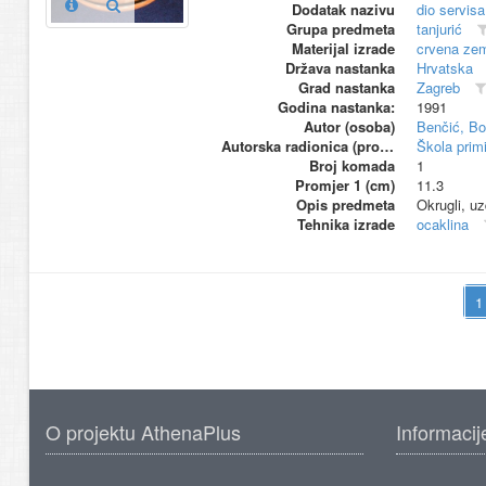
Dodatak nazivu
dio servis
Grupa predmeta
tanjurić
Materijal izrade
crvena zem
Država nastanka
Hrvatska
Grad nastanka
Zagreb
Godina nastanka:
1991
Autor (osoba)
Benčić, Bo
Autorska radionica (proizvođač)
Škola primi
Broj komada
1
Promjer 1 (cm)
11.3
Opis predmeta
Okrugli, uz
Tehnika izrade
ocaklina
O projektu AthenaPlus
Informacij