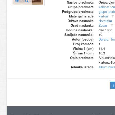
Naslov predmeta
Grupa djev
Grupa predmeta
kabinet fo
Podgrupa predmeta
grupni port
Materijal izrade
karton
Država nastanka
Hrvatska
Grad nastanka
Zadar
Godina nastanka:
oko 1880
Stoljeće nastanka:
19
Autor (osoba)
Burato, T
Broj komada
1
Visina 1 (cm)
11.4
Širina 1 (cm)
16.3
Opis predmeta
Albuminska 
kartona žuć
Tehnika izrade
albuminska 