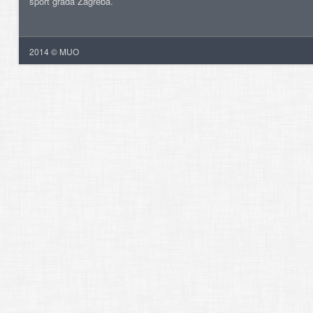
šport grada Zagreba.
2014 © MUO