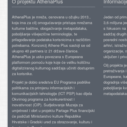
O projektu AthenaPlus
Informacij
AthenaPlus je mreža, osnovana u ožujku 2013.,
Jedan od prima
koja ima za cilj omogućavanje pristupa mrežama
3,6 milijuna j
kulturne baštine, obogaćivanje metapodataka,
s fokusom na s
poboljšanje višejezične terminologije, te
sadržaj drugih 
prilagođavanje podataka korisnicima s različitim
posredni nosite
potrebama. Konzorcij Athene Plus sastoji se od
arhivi, istraži
ukupno 40 partnera iz 21 države članice.
organizacije, 
AthenaPlus je usko povezana s Europeana
uključen i priv
platformom pomoću koje koje će veliku količinu
Cilj projekta 
digitaliziranog kulturnog sadržaja učiniti dostupnim
pretraživanja 
za korisnike.
Europeane, kao
Projekt je dobio sredstva EU Programa podrške
dogradnja više
politikama za primjenu informacijskih i
poboljšanje kv
komunikacijskih tehnologije (ICT PSP) kao dijela
metapodataka
Okvirnog programa za konkurentnost i
inovativnost (CIP). Sudjelovanje Muzeja za
umjetnost i obrt u projektu Partage Plus financijski
će podržati Ministarstvo kulture Republike
Hrvatske i Gradski ured za obrazovanje, kulturu i