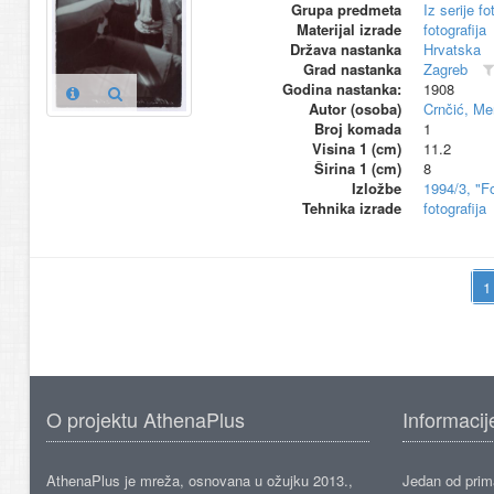
Grupa predmeta
Iz serije f
Materijal izrade
fotografija
Država nastanka
Hrvatska
Grad nastanka
Zagreb
Godina nastanka:
1908
Autor (osoba)
Crnčić, Me
Broj komada
1
Visina 1 (cm)
11.2
Širina 1 (cm)
8
Izložbe
1994/3, "F
Tehnika izrade
fotografija
O projektu AthenaPlus
Informacij
AthenaPlus je mreža, osnovana u ožujku 2013.,
Jedan od prima