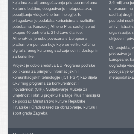
koja ima za cilj omogućavanje pristupa mrežama
3,6 milijuna j
kulturne baštine, obogaćivanje metapodataka,
s fokusom na s
poboljšanje višejezične terminologije, te
sadržaj drugih 
prilagođavanje podataka korisnicima s različitim
posredni nosite
potrebama. Konzorcij Athene Plus sastoji se od
arhivi, istraži
ukupno 40 partnera iz 21 države članice.
organizacije, 
AthenaPlus je usko povezana s Europeana
uključen i priv
platformom pomoću koje koje će veliku količinu
Cilj projekta 
digitaliziranog kulturnog sadržaja učiniti dostupnim
pretraživanja 
za korisnike.
Europeane, kao
Projekt je dobio sredstva EU Programa podrške
dogradnja više
politikama za primjenu informacijskih i
poboljšanje kv
komunikacijskih tehnologije (ICT PSP) kao dijela
metapodataka
Okvirnog programa za konkurentnost i
inovativnost (CIP). Sudjelovanje Muzeja za
umjetnost i obrt u projektu Partage Plus financijski
će podržati Ministarstvo kulture Republike
Hrvatske i Gradski ured za obrazovanje, kulturu i
šport grada Zagreba.