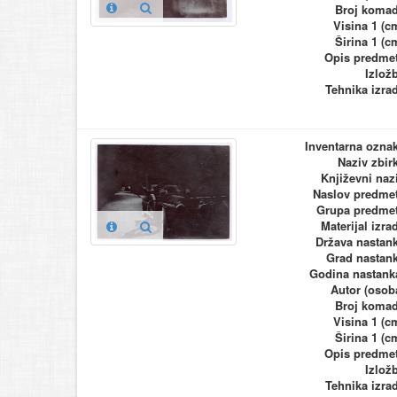
Broj koma
Visina 1 (c
Širina 1 (c
Opis predme
Izlož
Tehnika izra
Inventarna ozna
Naziv zbir
Književni naz
Naslov predme
Grupa predme
Materijal izra
Država nastan
Grad nastan
Godina nastank
Autor (osob
Broj koma
Visina 1 (c
Širina 1 (c
Opis predme
Izlož
Tehnika izra