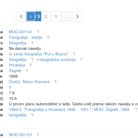
/ 3
2
3
…
ka
MUO-031141
ke
Fotografija - starija
iv
fotografija
ta
Na domak naselju
ta
Iz serije fotografija "Put u Bosnu"
de
fotografija
•
fotografska emulzija
ka
Hrvatska
ka
Zagreb
a:
1908
a)
Crnčić, Menci Klement
da
1
m)
7.8
m)
10.6
ta
U prvom planu automobilist s leđa- Cesta vodi prema nekom naselju s 
be
1994/3, "Fotografija u Hrvatskoj 1848. - 1951.", MUO, Zagreb, 1994.
de
fotografija
ka
MUO-031121