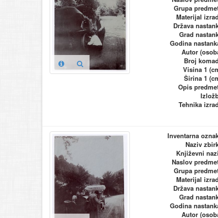
Grupa predme
Materijal izra
Država nastan
Grad nastan
Godina nastank
Autor (osob
Broj koma
Visina 1 (c
Širina 1 (c
Opis predme
Izlož
Tehnika izra
Inventarna ozna
Naziv zbir
Književni naz
Naslov predme
Grupa predme
Materijal izra
Država nastan
Grad nastan
Godina nastank
Autor (osob