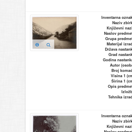
Inventarna ozna
Naziv zbir
Književni naz
Naslov predme
Grupa predme
Materijal izra
Država nastan
Grad nastan
Godina nastank
Autor (osob
Broj koma
Visina 1 (c
Širina 1 (c
Opis predme
Izlož
Tehnika izra
Inventarna ozna
Naziv zbir
Književni naz
Naslov predme