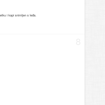
tku i kapi snimljen s leđa.
8