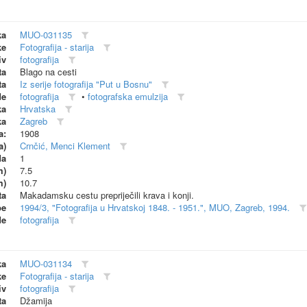
ka
MUO-031135
ke
Fotografija - starija
iv
fotografija
ta
Blago na cesti
ta
Iz serije fotografija "Put u Bosnu"
de
fotografija
•
fotografska emulzija
ka
Hrvatska
ka
Zagreb
a:
1908
a)
Crnčić, Menci Klement
da
1
m)
7.5
m)
10.7
ta
Makadamsku cestu prepriječili krava i konji.
be
1994/3, "Fotografija u Hrvatskoj 1848. - 1951.", MUO, Zagreb, 1994.
de
fotografija
ka
MUO-031134
ke
Fotografija - starija
iv
fotografija
ta
Džamija