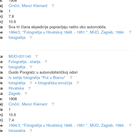
a:
1908
a)
Crnčić, Menci Klement
da
1
m)
7.8
m)
10.6
ta
Sva tri člana ekpedicije popravljaju nešto oko automobila.
be
1994/3, "Fotografija u Hrvatskoj 1848. - 1951.", MUO, Zagreb, 1994.
de
fotografija
ka
MUO-031140
ke
Fotografija - starija
iv
fotografija
ta
Guido Pongratz u automobilističkoj odori
ta
Iz serije fotografija "Put u Bosnu"
de
fotografija
•
fotografska emulzija
ka
Hrvatska
ka
Zagreb
a:
1908
a)
Crnčić, Menci Klement
da
1
m)
10.6
m)
7.4
be
1994/3, "Fotografija u Hrvatskoj 1848. - 1951.", MUO, Zagreb, 1994.
de
fotografija