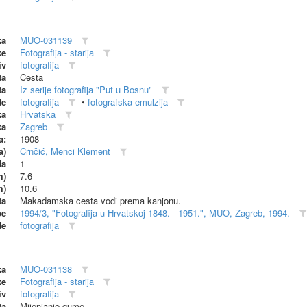
ka
MUO-031139
ke
Fotografija - starija
iv
fotografija
ta
Cesta
ta
Iz serije fotografija "Put u Bosnu"
de
fotografija
•
fotografska emulzija
ka
Hrvatska
ka
Zagreb
a:
1908
a)
Crnčić, Menci Klement
da
1
m)
7.6
m)
10.6
ta
Makadamska cesta vodi prema kanjonu.
be
1994/3, "Fotografija u Hrvatskoj 1848. - 1951.", MUO, Zagreb, 1994.
de
fotografija
ka
MUO-031138
ke
Fotografija - starija
iv
fotografija
ta
Mijenjanje gume