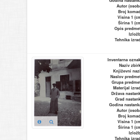
Godina nastank
Autor (osob
Broj koma
Visina 1 (c
Širina 1 (c
Opis predme
Izlož
Tehnika izra
Inventarna ozna
Naziv zbir
Književni naz
Naslov predme
Grupa predme
Materijal izra
Država nastan
Grad nastan
Godina nastank
Autor (osob
Broj koma
Visina 1 (c
Širina 1 (c
Izlož
Tehnika izra