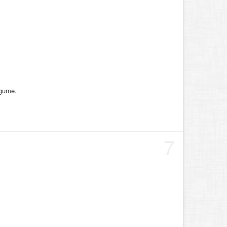
 gume.
7