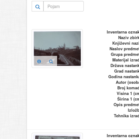
Inventarna ozna
Naziv zbir
Književni naz
Naslov predme
Grupa predme
Materijal izra
Država nastan
Grad nastan
Godina nastank
Autor (osob
Broj koma
Visina 1 (c
Širina 1 (c
Opis predme
Izlož
Tehnika izra
Inventarna ozna