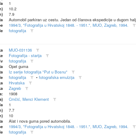
da
1
m)
10.2
m)
7.9
ta
Automobil parkiran uz cestu. Jedan od članova ekspedicije u dugom halje
be
1994/3, "Fotografija u Hrvatskoj 1848. - 1951.", MUO, Zagreb, 1994.
de
fotografija
ka
MUO-031136
ke
Fotografija - starija
iv
fotografija
ta
Opet guma
ta
Iz serije fotografija "Put u Bosnu"
de
fotografija
•
fotografska emulzija
ka
Hrvatska
ka
Zagreb
a:
1908
a)
Crnčić, Menci Klement
da
1
m)
7.7
m)
10
ta
Alat i nova guma pored automobila.
be
1994/3, "Fotografija u Hrvatskoj 1848. - 1951.", MUO, Zagreb, 1994.
de
fotografija