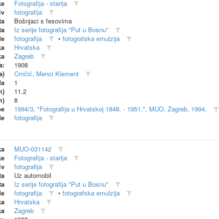
ke
Fotografija - starija
iv
fotografija
ta
Bošnjaci s fesovima
ta
Iz serije fotografija "Put u Bosnu"
de
fotografija
•
fotografska emulzija
ka
Hrvatska
ka
Zagreb
a:
1908
a)
Crnčić, Menci Klement
da
1
m)
11.2
m)
8
be
1994/3, "Fotografija u Hrvatskoj 1848. - 1951.", MUO, Zagreb, 1994.
de
fotografija
ka
MUO-031142
ke
Fotografija - starija
iv
fotografija
ta
Uz automobil
ta
Iz serije fotografija "Put u Bosnu"
de
fotografija
•
fotografska emulzija
ka
Hrvatska
ka
Zagreb