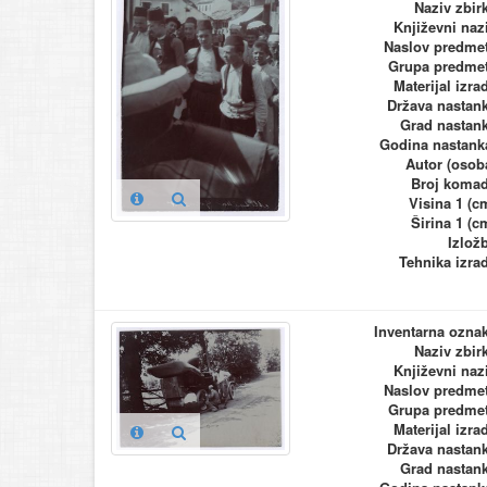
Naziv zbir
Književni naz
Naslov predme
Grupa predme
Materijal izra
Država nastan
Grad nastan
Godina nastank
Autor (osob
Broj koma
Visina 1 (c
Širina 1 (c
Izlož
Tehnika izra
Inventarna ozna
Naziv zbir
Književni naz
Naslov predme
Grupa predme
Materijal izra
Država nastan
Grad nastan