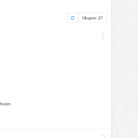
Ukupno: 27
1
crkvom.
2