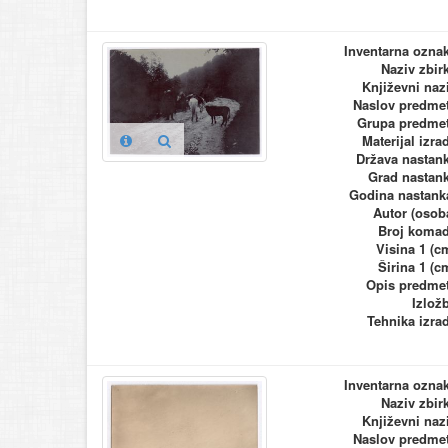
Inventarna ozna
Naziv zbir
Književni naz
Naslov predme
Grupa predme
Materijal izra
Država nastan
Grad nastan
Godina nastank
Autor (osob
Broj koma
Visina 1 (c
Širina 1 (c
Opis predme
Izlož
Tehnika izra
Inventarna ozna
Naziv zbir
Književni naz
Naslov predme