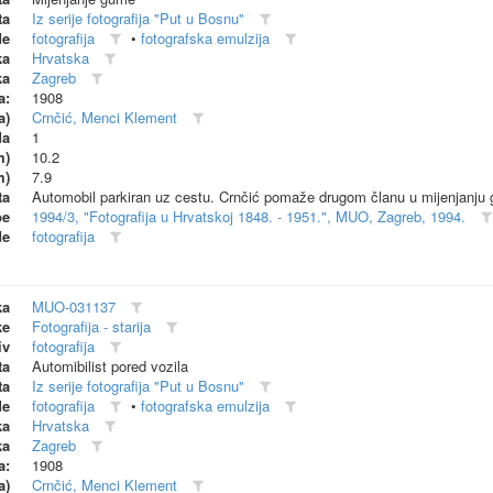
ta
Iz serije fotografija "Put u Bosnu"
de
fotografija
•
fotografska emulzija
ka
Hrvatska
ka
Zagreb
a:
1908
a)
Crnčić, Menci Klement
da
1
m)
10.2
m)
7.9
ta
Automobil parkiran uz cestu. Crnčić pomaže drugom članu u mijenjanju
be
1994/3, "Fotografija u Hrvatskoj 1848. - 1951.", MUO, Zagreb, 1994.
de
fotografija
ka
MUO-031137
ke
Fotografija - starija
iv
fotografija
ta
Automibilist pored vozila
ta
Iz serije fotografija "Put u Bosnu"
de
fotografija
•
fotografska emulzija
ka
Hrvatska
ka
Zagreb
a:
1908
a)
Crnčić, Menci Klement