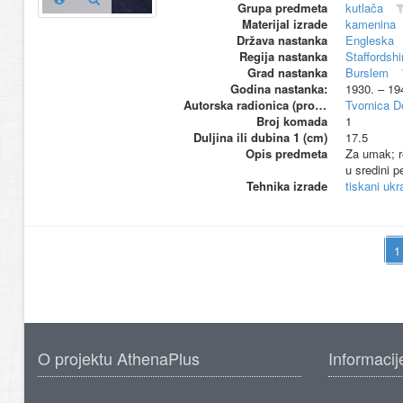
Grupa predmeta
kutlača
Materijal izrade
kamenina
Država nastanka
Engleska
Regija nastanka
Staffordshi
Grad nastanka
Burslem
Godina nastanka:
1930. – 19
Autorska radionica (proizvođač)
Tvornica D
Broj komada
1
Duljina ili dubina 1 (cm)
17.5
Opis predmeta
Za umak; re
u sredini p
Tehnika izrade
tiskani ukr
O projektu AthenaPlus
Informacij