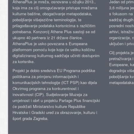
AthenaPlus je mreža, osnovana u ožujku 2013.,
Jedan od prima
koja ima za cilj omogućavanje pristupa mrežama
3,6 milijuna j
kulturne baštine, obogaćivanje metapodataka,
s fokusom na s
poboljšanje višejezične terminologije, te
sadržaj drugih 
prilagođavanje podataka korisnicima s različitim
posredni nosite
potrebama. Konzorcij Athene Plus sastoji se od
arhivi, istraži
ukupno 40 partnera iz 21 države članice.
organizacije, 
AthenaPlus je usko povezana s Europeana
uključen i priv
platformom pomoću koje koje će veliku količinu
Cilj projekta 
digitaliziranog kulturnog sadržaja učiniti dostupnim
pretraživanja 
za korisnike.
Europeane, kao
Projekt je dobio sredstva EU Programa podrške
dogradnja više
politikama za primjenu informacijskih i
poboljšanje kv
komunikacijskih tehnologije (ICT PSP) kao dijela
metapodataka
Okvirnog programa za konkurentnost i
inovativnost (CIP). Sudjelovanje Muzeja za
umjetnost i obrt u projektu Partage Plus financijski
će podržati Ministarstvo kulture Republike
Hrvatske i Gradski ured za obrazovanje, kulturu i
šport grada Zagreba.