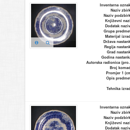
Inventarna ozna
Naziv zbir
Naziv podzbir
Književni naz
Dodatak nazi
Grupa predme
Materijal izra
Država nastan
Regija nastan
Grad nastan
Godina nastank
Autorska ra
Broj koma
Promjer 1 (c
Opis predme
Tehnika izra
Inventarna ozna
Naziv zbir
Naziv podzbir
Književni naz
Dodatak nazi