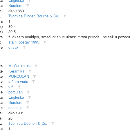
ka
Engleska
ka
Burslem
a:
oko 1860
dionica (proizvođač)
Tvornica Pinder, Bourne & Co.
da
1
m)
30.4
m)
39.5
ta
žućkasto ocakljen, smeđi otisnuti ukras: mrtva priroda i pejsaž u pozadi
či
stalni postav 1995
de
otisak
ka
MUO-015019
ke
Keramika
ke
PORCULAN
iv
vrč za vodu
ta
vrč
de
porculan
ka
Engleska
ka
Burslem
je
secesija
a:
oko 1901
a:
20
dionica (proizvođač)
Tvornica Doulton & Co.
da
1