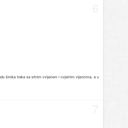
6
du široka traka sa sitnim cvijećem i cvjetnim vijencima, a u
7