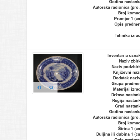
Godina nastank
Autorska ra
Broj koma
Promjer 1 (c
Opis predme
Tehnika izra
Inventarna ozna
Naziv zbir
Naziv podzbir
Književni naz
Dodatak nazi
Grupa predme
Materijal izra
Država nastan
Regija nastan
Grad nastan
Godina nastank
Autorska ra
Broj koma
Širina 1 (c
Duljina ili dubina 1 (c
Opis predme