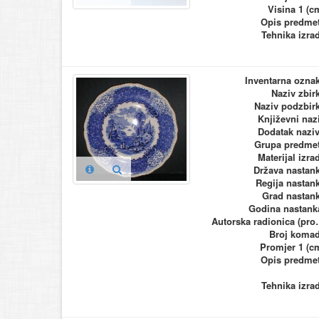
Visina 1 (c
Opis predme
Tehnika izra
Inventarna ozna
Naziv zbir
Naziv podzbir
Književni naz
Dodatak nazi
Grupa predme
Materijal izra
Država nastan
Regija nastan
Grad nastan
Godina nastank
Autorska ra
Broj koma
Promjer 1 (c
Opis predme
Tehnika izra