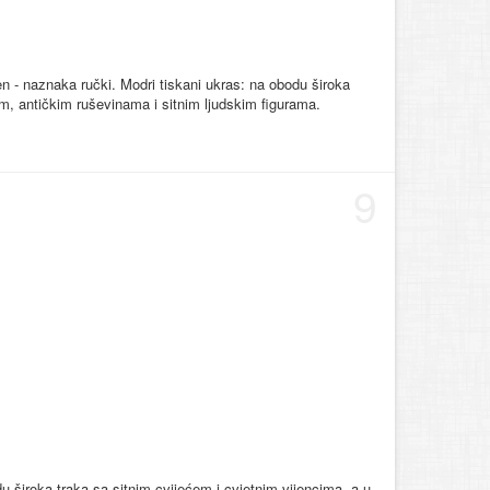
n - naznaka ručki. Modri tiskani ukras: na obodu široka
kom, antičkim ruševinama i sitnim ljudskim figurama.
9
du široka traka sa sitnim cvijećem i cvjetnim vijencima, a u