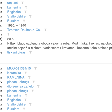
ta
tanjurić
de
kamenina
ka
Engleska
ka
Staffordshire
ka
Burslem
a:
1930. – 1940
dionica (proizvođač)
Tvornica Doulton & Co.
da
1
m)
20.5
ta
Plitak, blago uzdignuta oboda valovita ruba. Modri tiskani ukras: na obo
sredini pejsaž s rijekom, vodenicom i kravama i kozama kako prelaze p
de
tiskani ukras
ka
MUO-031334/15
ke
Keramika
ke
KAMENINA
iv
pladanj, okrugli
vu
dio servisa za jelo
ta
pladanj okrugli
de
kamenina
ka
Engleska
ka
Staffordshire
ka
Burslem