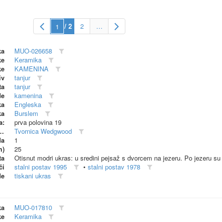
/ 2
2
…
ka
MUO-026658
ke
Keramika
ke
KAMENINA
iv
tanjur
ta
tanjur
de
kamenina
ka
Engleska
ka
Burslem
a:
prva polovina 19
dionica (proizvođač)
Tvornica Wedgwood
da
1
m)
25
ta
Otisnut modri ukras: u sredini pejsaž s dvorcem na jezeru. Po jezeru su 
či
stalni postav 1995
•
stalni postav 1978
de
tiskani ukras
ka
MUO-017810
ke
Keramika