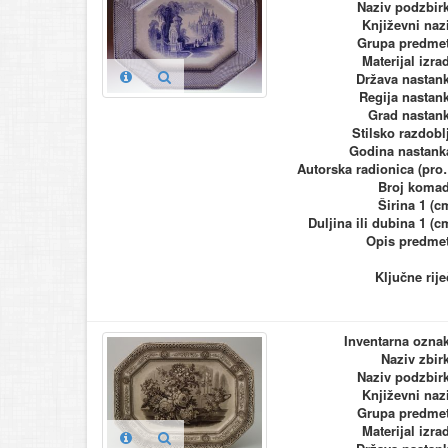
Naziv podzbir
Književni naz
Grupa predme
Materijal izra
Država nastan
Regija nastan
Grad nastan
Stilsko razdobl
Godina nastank
Autorska ra
Broj koma
Širina 1 (c
Duljina ili dubina 1 (c
Opis predme
Ključne rije
Inventarna ozna
Naziv zbir
Naziv podzbir
Književni naz
Grupa predme
Materijal izra