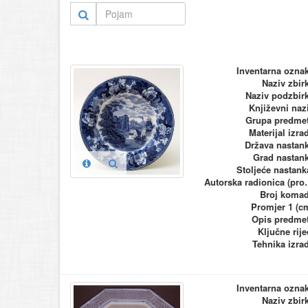
Inventarna ozna
Naziv zbir
Naziv podzbir
Književni naz
Grupa predme
Materijal izra
Država nastan
Grad nastan
Stoljeće nastank
Autorska ra
Broj koma
Promjer 1 (c
Opis predme
Ključne rije
Tehnika izra
Inventarna ozna
Naziv zbir