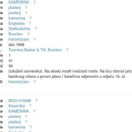
ke
KAMENINA
iv
pladanj
ta
pladanj
de
kamenina
ka
Engleska
ka
Staffordshire
ka
Burslem
je
historicizam
a:
oko 1848
dionica (proizvođač)
Tvornica Barker & Till, Burslem
da
1
m)
41
m)
34
ta
Izduženi osmerokut. Na obodu modri mrežasti motiv. Na licu otisnut pri
baroknog viteza u prvom planu i šetačima odjevenim u odjeću 19. st.
či
historicizam
ka
MUO-016668
ke
Keramika
ke
KAMENINA
iv
pladanj
ta
pladanj
de
kamenina