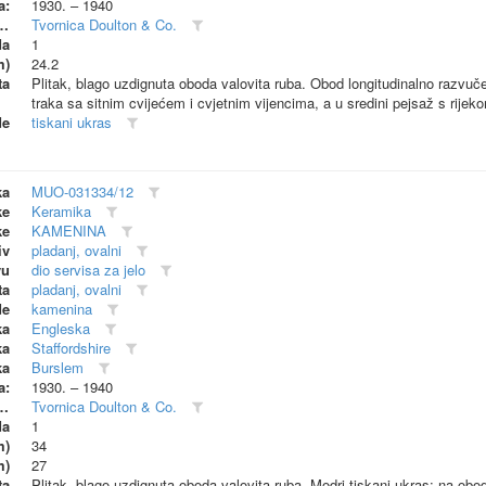
a:
1930. – 1940
dionica (proizvođač)
Tvornica Doulton & Co.
da
1
m)
24.2
ta
Plitak, blago uzdignuta oboda valovita ruba. Obod longitudinalno razvuče
traka sa sitnim cvijećem i cvjetnim vijencima, a u sredini pejsaž s rije
de
tiskani ukras
ka
MUO-031334/12
ke
Keramika
ke
KAMENINA
iv
pladanj, ovalni
vu
dio servisa za jelo
ta
pladanj, ovalni
de
kamenina
ka
Engleska
ka
Staffordshire
ka
Burslem
a:
1930. – 1940
dionica (proizvođač)
Tvornica Doulton & Co.
da
1
m)
34
m)
27
ta
Plitak, blago uzdignuta oboda valovita ruba. Modri tiskani ukras: na obo