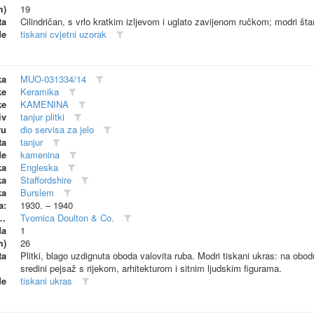
m)
19
ta
Cilindričan, s vrlo kratkim izljevom i uglato zavijenom ručkom; modri št
de
tiskani cvjetni uzorak
ka
MUO-031334/14
ke
Keramika
ke
KAMENINA
iv
tanjur plitki
vu
dio servisa za jelo
ta
tanjur
de
kamenina
ka
Engleska
ka
Staffordshire
ka
Burslem
a:
1930. – 1940
dionica (proizvođač)
Tvornica Doulton & Co.
da
1
m)
26
ta
Plitki, blago uzdignuta oboda valovita ruba. Modri tiskani ukras: na obod
sredini pejsaž s rijekom, arhitekturom i sitnim ljudskim figurama.
de
tiskani ukras