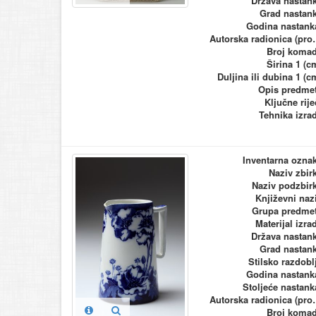
Država nastan
Grad nastan
Godina nastank
Autorska ra
Broj koma
Širina 1 (c
Duljina ili dubina 1 (c
Opis predme
Ključne rije
Tehnika izra
Inventarna ozna
Naziv zbir
Naziv podzbir
Književni naz
Grupa predme
Materijal izra
Država nastan
Grad nastan
Stilsko razdobl
Godina nastank
Stoljeće nastank
Autorska ra
Broj koma