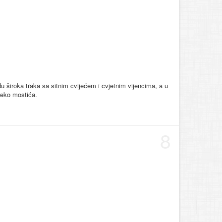
du široka traka sa sitnim cvijećem i cvjetnim vijencima, a u
reko mostića.
8