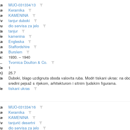
ka
MUO-031334/13
ke
Keramika
ke
KAMENINA
iv
tanjur duboki
vu
dio servisa za jelo
ta
tanjur
de
kamenina
ka
Engleska
ka
Staffordshire
ka
Burslem
a:
1930. – 1940
dionica (proizvođač)
Tvornica Doulton & Co.
da
1
m)
25.7
ta
Duboki, blago uzdignuta oboda valovita ruba. Modri tiskani ukras: na obo
sredini pejsaž s rijekom, arhitekturom i sitnim ljudskim figurama.
de
tiskani ukras
ka
MUO-031334/16
ke
Keramika
ke
KAMENINA
iv
tanjurić desertni
vu
dio servisa za jelo