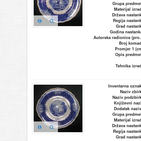
Grupa predme
Materijal izra
Država nastan
Regija nastan
Grad nastan
Godina nastank
Autorska ra
Broj koma
Promjer 1 (c
Opis predme
Tehnika izra
Inventarna ozna
Naziv zbir
Naziv podzbir
Književni naz
Dodatak nazi
Grupa predme
Materijal izra
Država nastan
Regija nastan
Grad nastan