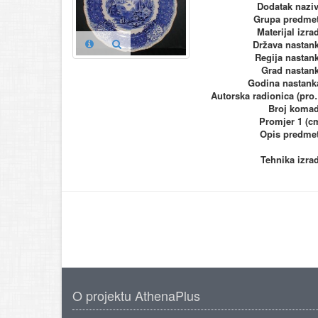
Dodatak nazi
Grupa predme
Materijal izra
Država nastan
Regija nastan
Grad nastan
Godina nastank
Autorska ra
Broj koma
Promjer 1 (c
Opis predme
Tehnika izra
O projektu AthenaPlus