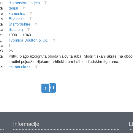
vu
dio servisa za jelo
ta
tanjur
de
kamenina
ka
Engleska
ka
Staffordshire
ka
Burslem
a:
1930. – 1940
dionica (proizvođač)
Tvornica Doulton & Co.
da
1
m)
26
ta
Plitki, blago uzdignuta oboda valovita ruba. Modri tiskani ukras: na obod
sredini pejsaž s rijekom, arhitekturom i sitnim ljudskim figurama.
de
tiskani ukras
/ 1
Informacije
L