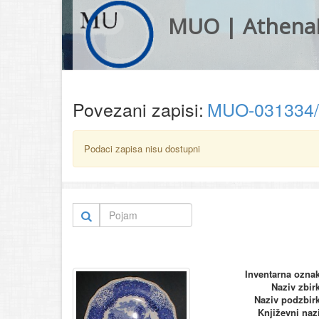
MUO | Athena
Povezani zapisi:
MUO-031334
Podaci zapisa nisu dostupni
Inventarna ozna
Naziv zbir
Naziv podzbir
Književni naz