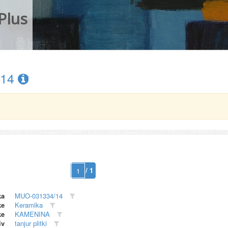
Plus
/14
/ 1
ka
MUO-031334/14
ke
Keramika
ke
KAMENINA
iv
tanjur plitki