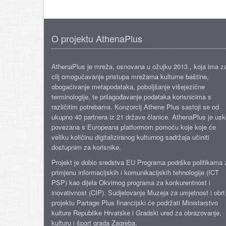
O projektu AthenaPlus
AthenaPlus je mreža, osnovana u ožujku 2013., koja ima z
cilj omogućavanje pristupa mrežama kulturne baštine,
obogaćivanje metapodataka, poboljšanje višejezične
terminologije, te prilagođavanje podataka korisnicima s
različitim potrebama. Konzorcij Athene Plus sastoji se od
ukupno 40 partnera iz 21 države članice. AthenaPlus je us
povezana s Europeana platformom pomoću koje koje će
veliku količinu digitaliziranog kulturnog sadržaja učiniti
dostupnim za korisnike.
Projekt je dobio sredstva EU Programa podrške politikama 
primjenu informacijskih i komunikacijskih tehnologije (ICT
PSP) kao dijela Okvirnog programa za konkurentnost i
inovativnost (CIP). Sudjelovanje Muzeja za umjetnost i obrt
projektu Partage Plus financijski će podržati Ministarstvo
kulture Republike Hrvatske i Gradski ured za obrazovanje,
kulturu i šport grada Zagreba.