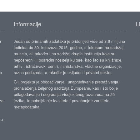
Informacije
L
a
Jedan od primarnih zadataka je pridonijeti više od 3,6 milijuna
jedinica do 30. kolovoza 2015. godine, s fokusom na sadržaj
muzeja, ali također i na sadržaj drugih institucija koje su
neposredni ili posredni nositelji kulture, kao što su knjižnice,
arhivi, istraživački centri, ministarstva, vladine organizacije,
ko
razna poduzeća, a također je uključen i privatni sektor.
Cilj projekta je obogaćivanje i unaprjeđivanje pretraživanja i
pronalaženja željenog sadržaja Europeane, kao i što bolje
prilagođavanje i dogradnja višejezičnog tezaurusa na 25
za
jezika, te poboljšanje kvalitete i povećanje kvantitete
metapodataka.
 u