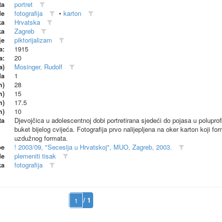
ta
portret
de
fotografija
•
karton
ka
Hrvatska
ka
Zagreb
je
piktorijalizam
a:
1915
a:
20
a)
Mosinger, Rudolf
da
1
m)
28
m)
15
m)
17.5
m)
10
ta
Djevojčica u adolescentnoj dobi portretirana sjedeći do pojasa u poluprof
buket bijelog cvijeća. Fotografija prvo nalijepljena na oker karton koji fo
uzdužnog formata.
be
! 2003/09, "Secesija u Hrvatskoj", MUO, Zagreb, 2003.
de
plemeniti tisak
ka
fotografija
/ 1