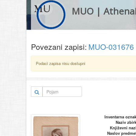
MUO | Athena
Povezani zapisi:
MUO-031676
Podaci zapisa nisu dostupni
Inventarna ozna
Naziv zbir
Književni naz
Naslov predme