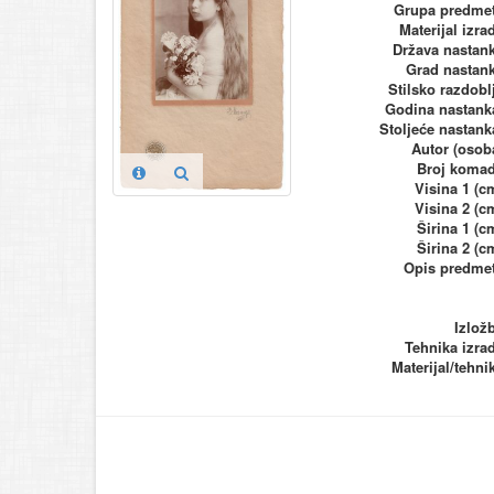
Grupa predme
Materijal izra
Država nastan
Grad nastan
Stilsko razdobl
Godina nastank
Stoljeće nastank
Autor (osob
Broj koma
Visina 1 (c
Visina 2 (c
Širina 1 (c
Širina 2 (c
Opis predme
Izlož
Tehnika izra
Materijal/tehni