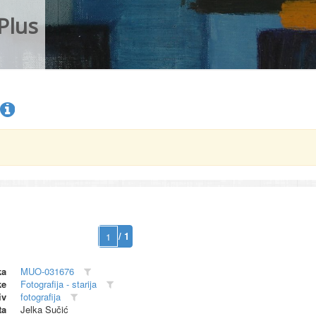
Plus
/ 1
ka
MUO-031676
ke
Fotografija - starija
iv
fotografija
ta
Jelka Sučić