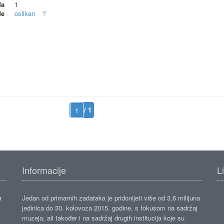
da
1
de
oslikan
/ 1
Informacije
L
a
Jedan od primarnih zadataka je pridonijeti više od 3,6 milijuna
jedinica do 30. kolovoza 2015. godine, s fokusom na sadržaj
muzeja, ali također i na sadržaj drugih institucija koje su