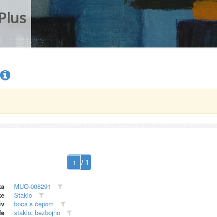
Plus
/ 1
ka
MUO-008291
ke
Staklo
iv
boca s čepom
de
staklo, bezbojno