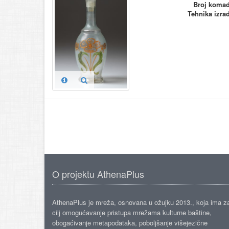
Broj koma
Tehnika izra
O projektu AthenaPlus
AthenaPlus je mreža, osnovana u ožujku 2013., koja ima z
cilj omogućavanje pristupa mrežama kulturne baštine,
obogaćivanje metapodataka, poboljšanje višejezične