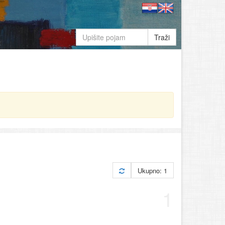
Traži
Ukupno: 1
1