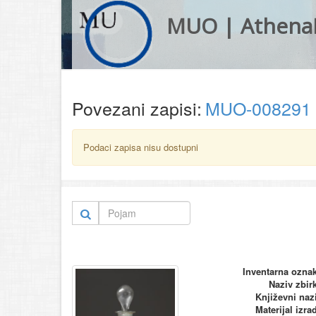
MUO | Athena
Povezani zapisi:
MUO-008291
Podaci zapisa nisu dostupni
Inventarna ozna
Naziv zbir
Književni naz
Materijal izra