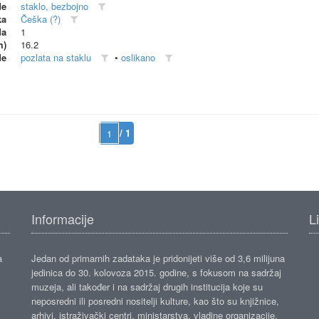
de
staklo, bezbojno
ka
Češka (?)
da
1
m)
16.2
de
pozlata na staklu
•
oslikano
/ 1
Informacije
L
a
Jedan od primarnih zadataka je pridonijeti više od 3,6 milijuna
jedinica do 30. kolovoza 2015. godine, s fokusom na sadržaj
muzeja, ali također i na sadržaj drugih institucija koje su
neposredni ili posredni nositelji kulture, kao što su knjižnice,
arhivi, istraživački centri, ministarstva, vladine organizacije,