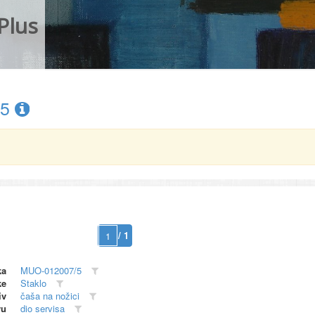
Plus
/5
/ 1
ka
MUO-012007/5
ke
Staklo
iv
čaša na nožici
vu
dio servisa