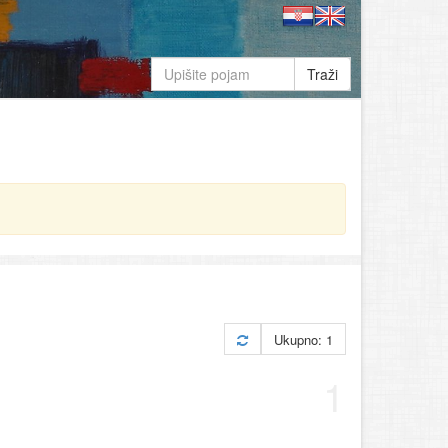
Traži
Ukupno: 1
1