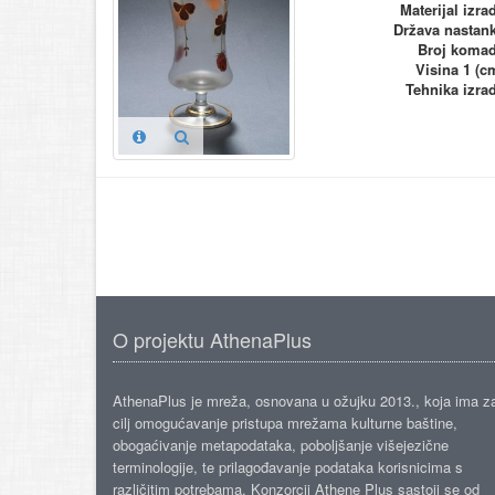
Materijal izra
Država nastan
Broj koma
Visina 1 (c
Tehnika izra
O projektu AthenaPlus
AthenaPlus je mreža, osnovana u ožujku 2013., koja ima z
cilj omogućavanje pristupa mrežama kulturne baštine,
obogaćivanje metapodataka, poboljšanje višejezične
terminologije, te prilagođavanje podataka korisnicima s
različitim potrebama. Konzorcij Athene Plus sastoji se od