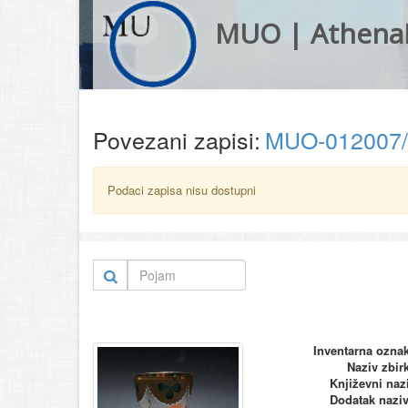
MUO | Athena
Povezani zapisi:
MUO-012007
Podaci zapisa nisu dostupni
Inventarna ozna
Naziv zbir
Književni naz
Dodatak nazi