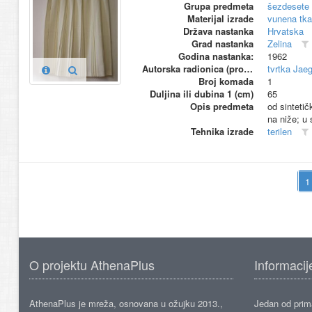
Grupa predmeta
šezdesete 
Materijal izrade
vunena tka
Država nastanka
Hrvatska
Grad nastanka
Zelina
Godina nastanka:
1962
Autorska radionica (proizvođač)
tvrtka Jaeg
Broj komada
1
Duljina ili dubina 1 (cm)
65
Opis predmeta
od sinteti
na niže; u
Tehnika izrade
terilen
O projektu AthenaPlus
Informacij
AthenaPlus je mreža, osnovana u ožujku 2013.,
Jedan od prima