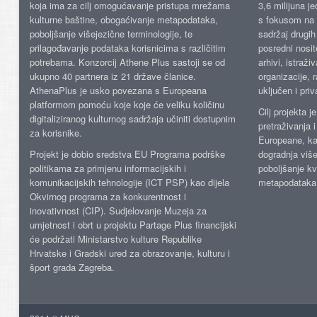
koja ima za cilj omogućavanje pristupa mrežama
3,6 milijuna j
kulturne baštine, obogaćivanje metapodataka,
s fokusom na s
poboljšanje višejezične terminologije, te
sadržaj drugih 
prilagođavanje podataka korisnicima s različitim
posredni nosite
potrebama. Konzorcij Athene Plus sastoji se od
arhivi, istraži
ukupno 40 partnera iz 21 države članice.
organizacije, 
AthenaPlus je usko povezana s Europeana
uključen i priv
platformom pomoću koje koje će veliku količinu
Cilj projekta 
digitaliziranog kulturnog sadržaja učiniti dostupnim
pretraživanja 
za korisnike.
Europeane, kao
Projekt je dobio sredstva EU Programa podrške
dogradnja više
politikama za primjenu informacijskih i
poboljšanje kv
komunikacijskih tehnologije (ICT PSP) kao dijela
metapodataka
Okvirnog programa za konkurentnost i
inovativnost (CIP). Sudjelovanje Muzeja za
umjetnost i obrt u projektu Partage Plus financijski
će podržati Ministarstvo kulture Republike
Hrvatske i Gradski ured za obrazovanje, kulturu i
šport grada Zagreba.