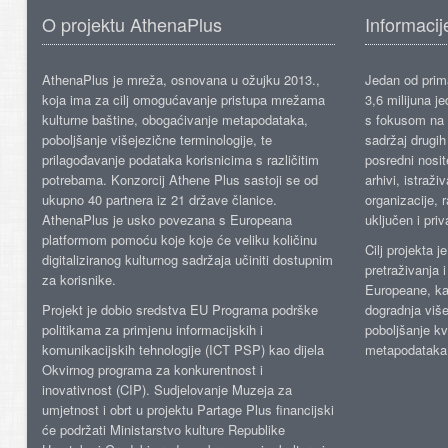
O projektu AthenaPlus
Informacij
AthenaPlus je mreža, osnovana u ožujku 2013.,
Jedan od prima
koja ima za cilj omogućavanje pristupa mrežama
3,6 milijuna j
kulturne baštine, obogaćivanje metapodataka,
s fokusom na s
poboljšanje višejezične terminologije, te
sadržaj drugih 
prilagođavanje podataka korisnicima s različitim
posredni nosite
potrebama. Konzorcij Athene Plus sastoji se od
arhivi, istraži
ukupno 40 partnera iz 21 države članice.
organizacije, 
AthenaPlus je usko povezana s Europeana
uključen i priv
platformom pomoću koje koje će veliku količinu
Cilj projekta 
digitaliziranog kulturnog sadržaja učiniti dostupnim
pretraživanja 
za korisnike.
Europeane, kao
Projekt je dobio sredstva EU Programa podrške
dogradnja više
politikama za primjenu informacijskih i
poboljšanje kv
komunikacijskih tehnologije (ICT PSP) kao dijela
metapodataka
Okvirnog programa za konkurentnost i
inovativnost (CIP). Sudjelovanje Muzeja za
umjetnost i obrt u projektu Partage Plus financijski
će podržati Ministarstvo kulture Republike