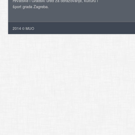
Hrvatske i Gradski ured za obrazovanje, kulturu i
šport grada Zagreba.
2014 © MUO