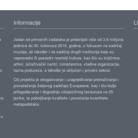
Informacije
L
a
Jedan od primarnih zadataka je pridonijeti više od 3,6 milijuna
jedinica do 30. kolovoza 2015. godine, s fokusom na sadržaj
muzeja, ali također i na sadržaj drugih institucija koje su
neposredni ili posredni nositelji kulture, kao što su knjižnice,
arhivi, istraživački centri, ministarstva, vladine organizacije,
ko
razna poduzeća, a također je uključen i privatni sektor.
Cilj projekta je obogaćivanje i unaprjeđivanje pretraživanja i
pronalaženja željenog sadržaja Europeane, kao i što bolje
prilagođavanje i dogradnja višejezičnog tezaurusa na 25
za
jezika, te poboljšanje kvalitete i povećanje kvantitete
metapodataka.
 u