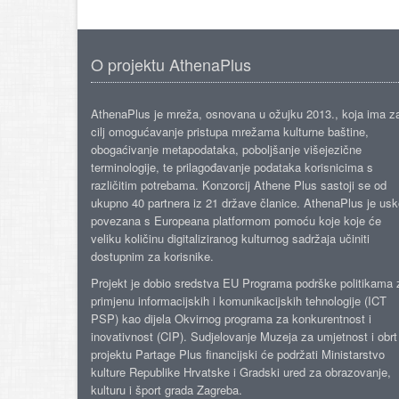
O projektu AthenaPlus
AthenaPlus je mreža, osnovana u ožujku 2013., koja ima z
cilj omogućavanje pristupa mrežama kulturne baštine,
obogaćivanje metapodataka, poboljšanje višejezične
terminologije, te prilagođavanje podataka korisnicima s
različitim potrebama. Konzorcij Athene Plus sastoji se od
ukupno 40 partnera iz 21 države članice. AthenaPlus je us
povezana s Europeana platformom pomoću koje koje će
veliku količinu digitaliziranog kulturnog sadržaja učiniti
dostupnim za korisnike.
Projekt je dobio sredstva EU Programa podrške politikama 
primjenu informacijskih i komunikacijskih tehnologije (ICT
PSP) kao dijela Okvirnog programa za konkurentnost i
inovativnost (CIP). Sudjelovanje Muzeja za umjetnost i obrt
projektu Partage Plus financijski će podržati Ministarstvo
kulture Republike Hrvatske i Gradski ured za obrazovanje,
kulturu i šport grada Zagreba.