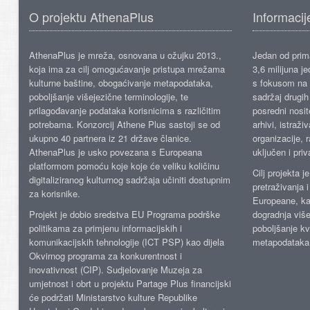
O projektu AthenaPlus
Informacij
AthenaPlus je mreža, osnovana u ožujku 2013.,
Jedan od prima
koja ima za cilj omogućavanje pristupa mrežama
3,6 milijuna j
kulturne baštine, obogaćivanje metapodataka,
s fokusom na s
poboljšanje višejezične terminologije, te
sadržaj drugih 
prilagođavanje podataka korisnicima s različitim
posredni nosite
potrebama. Konzorcij Athene Plus sastoji se od
arhivi, istraži
ukupno 40 partnera iz 21 države članice.
organizacije, 
AthenaPlus je usko povezana s Europeana
uključen i priv
platformom pomoću koje koje će veliku količinu
Cilj projekta 
digitaliziranog kulturnog sadržaja učiniti dostupnim
pretraživanja 
za korisnike.
Europeane, kao
Projekt je dobio sredstva EU Programa podrške
dogradnja više
politikama za primjenu informacijskih i
poboljšanje kv
komunikacijskih tehnologije (ICT PSP) kao dijela
metapodataka
Okvirnog programa za konkurentnost i
inovativnost (CIP). Sudjelovanje Muzeja za
umjetnost i obrt u projektu Partage Plus financijski
će podržati Ministarstvo kulture Republike