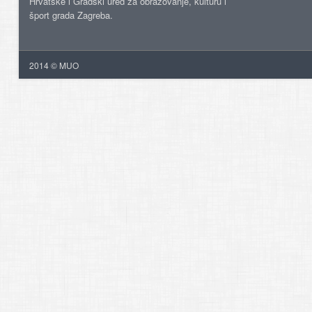
Hrvatske i Gradski ured za obrazovanje, kulturu i
šport grada Zagreba.
2014 © MUO