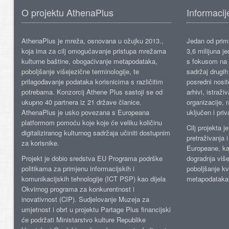
O projektu AthenaPlus
Informacij
AthenaPlus je mreža, osnovana u ožujku 2013.,
Jedan od prima
koja ima za cilj omogućavanje pristupa mrežama
3,6 milijuna j
kulturne baštine, obogaćivanje metapodataka,
s fokusom na s
poboljšanje višejezične terminologije, te
sadržaj drugih 
prilagođavanje podataka korisnicima s različitim
posredni nosite
potrebama. Konzorcij Athene Plus sastoji se od
arhivi, istraži
ukupno 40 partnera iz 21 države članice.
organizacije, 
AthenaPlus je usko povezana s Europeana
uključen i priv
platformom pomoću koje koje će veliku količinu
Cilj projekta 
digitaliziranog kulturnog sadržaja učiniti dostupnim
pretraživanja 
za korisnike.
Europeane, kao
Projekt je dobio sredstva EU Programa podrške
dogradnja više
politikama za primjenu informacijskih i
poboljšanje kv
komunikacijskih tehnologije (ICT PSP) kao dijela
metapodataka
Okvirnog programa za konkurentnost i
inovativnost (CIP). Sudjelovanje Muzeja za
umjetnost i obrt u projektu Partage Plus financijski
će podržati Ministarstvo kulture Republike