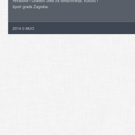
Hrvatske i Gradski ured za obrazovanje, kulturu i
šport grada Zagreba.
2014 © MUO