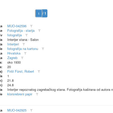
/ 1
ka
MUO-042596
ke
Fotografija - starija
iv
fotografija
ta
Interijer stana - Salon
ta
Interijeri
de
fotografija na kartonu
ka
Hrvatska
ka
Zagreb
a:
oko 1930
a:
20
a)
Firšt Fürst, Robert
da
1
m)
21.8
m)
24.8
ta
Interijer nepoznatog zagrebačkog stana. Fotografija kaširana od autora n
de
klorsrebreni papir
ka
MUO-042925