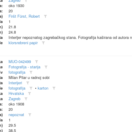
ka
Zagreb
a:
oko 1930
a:
20
a)
Firšt Fürst, Robert
da
1
m)
21.8
m)
24.8
ta
Interijer nepoznatog zagrebačkog stana. Fotografija kaširana od autora na
de
klorsrebreni papir
ka
MUO-042499
ke
Fotografija - starija
iv
fotografija
ta
Milan Pilar u radnoj sobi
ta
Interijeri
de
fotografija
•
karton
ka
Hrvatska
ka
Zagreb
a:
oko 1908
a:
20
a)
nepoznat
da
1
m)
29.5
m)
38.5