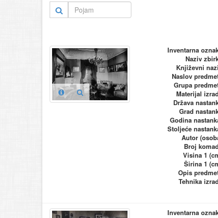
Inventarna ozna
Naziv zbir
Književni naz
Naslov predme
Grupa predme
Materijal izra
Država nastan
Grad nastan
Godina nastank
Stoljeće nastank
Autor (osob
Broj koma
Visina 1 (c
Širina 1 (c
Opis predme
Tehnika izra
Inventarna ozna