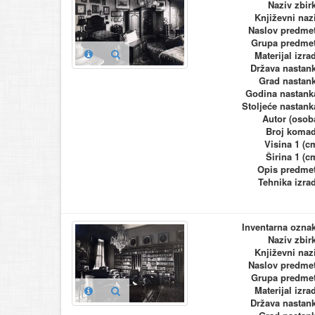
Naziv zbir
Književni naz
Naslov predme
Grupa predme
Materijal izra
Država nastan
Grad nastan
Godina nastank
Stoljeće nastank
Autor (osob
Broj koma
Visina 1 (c
Širina 1 (c
Opis predme
Tehnika izra
Inventarna ozna
Naziv zbir
Književni naz
Naslov predme
Grupa predme
Materijal izra
Država nastan