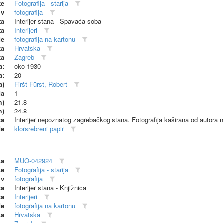
ke
Fotografija - starija
iv
fotografija
ta
Interijer stana - Spavaća soba
ta
Interijeri
de
fotografija na kartonu
ka
Hrvatska
ka
Zagreb
a:
oko 1930
a:
20
a)
Firšt Fürst, Robert
da
1
m)
21.8
m)
24.8
ta
Interijer nepoznatog zagrebačkog stana. Fotografija kaširana od autora na
de
klorsrebreni papir
ka
MUO-042924
ke
Fotografija - starija
iv
fotografija
ta
Interijer stana - Knjižnica
ta
Interijeri
de
fotografija na kartonu
ka
Hrvatska