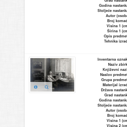
Grad nastan
Godina nastank
Stoljeće nastank
Autor (osob
Broj koma
Visina 1 (c
Širina 1 (c
Opis predme
Tehnika izra
Inventarna ozna
Naziv zbir
Književni naz
Naslov predme
Grupa predme
Materijal izra
Država nastan
Grad nastan
Godina nastank
Stoljeće nastank
Autor (osob
Broj koma
Visina 1 (c
Visina 2 (c