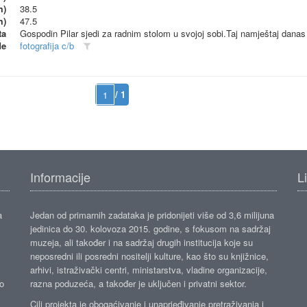
m)
38.5
m)
47.5
ta
Gospodin Pilar sjedi za radnim stolom u svojoj sobi.Taj namještaj dana
de
fotografija c/b
/ 1
Informacije
L
a
Jedan od primarnih zadataka je pridonijeti više od 3,6 milijuna
jedinica do 30. kolovoza 2015. godine, s fokusom na sadržaj
muzeja, ali također i na sadržaj drugih institucija koje su
neposredni ili posredni nositelji kulture, kao što su knjižnice,
arhivi, istraživački centri, ministarstva, vladine organizacije,
ko
razna poduzeća, a također je uključen i privatni sektor.
Cilj projekta je obogaćivanje i unaprjeđivanje pretraživanja i