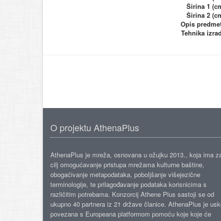
Širina 1 (c
Širina 2 (c
Opis predme
Tehnika izra
O projektu AthenaPlus
AthenaPlus je mreža, osnovana u ožujku 2013., koja ima z
cilj omogućavanje pristupa mrežama kulturne baštine,
obogaćivanje metapodataka, poboljšanje višejezične
terminologije, te prilagođavanje podataka korisnicima s
različitim potrebama. Konzorcij Athene Plus sastoji se od
ukupno 40 partnera iz 21 države članice. AthenaPlus je us
povezana s Europeana platformom pomoću koje koje će