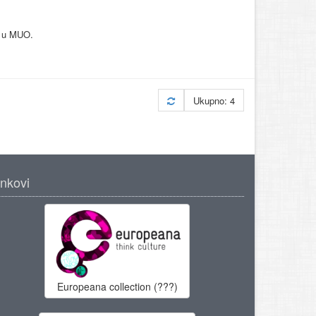
s u MUO.
Ukupno: 4
inkovi
Europeana collection (???)