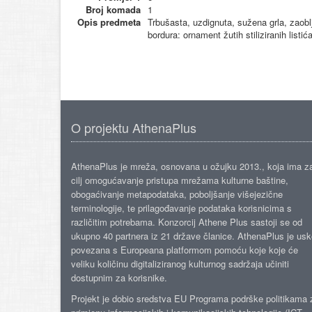
Broj komada
1
Opis predmeta
Trbušasta, uzdignuta, sužena grla, zaobl
bordura: ornament žutih stiliziranih listića 
O projektu AthenaPlus
AthenaPlus je mreža, osnovana u ožujku 2013., koja ima z
cilj omogućavanje pristupa mrežama kulturne baštine,
obogaćivanje metapodataka, poboljšanje višejezične
terminologije, te prilagođavanje podataka korisnicima s
različitim potrebama. Konzorcij Athene Plus sastoji se od
ukupno 40 partnera iz 21 države članice. AthenaPlus je us
povezana s Europeana platformom pomoću koje koje će
veliku količinu digitaliziranog kulturnog sadržaja učiniti
dostupnim za korisnike.
Projekt je dobio sredstva EU Programa podrške politikama 