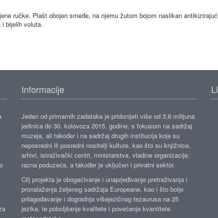
jene ručke. Plašt obojen smeđe, na njemu žutom bojom naslikan antikizirajući f
i bijelih voluta.
Informacije
L
a
Jedan od primarnih zadataka je pridonijeti više od 3,6 milijuna
jedinica do 30. kolovoza 2015. godine, s fokusom na sadržaj
muzeja, ali također i na sadržaj drugih institucija koje su
neposredni ili posredni nositelji kulture, kao što su knjižnice,
arhivi, istraživački centri, ministarstva, vladine organizacije,
ko
razna poduzeća, a također je uključen i privatni sektor.
Cilj projekta je obogaćivanje i unaprjeđivanje pretraživanja i
pronalaženja željenog sadržaja Europeane, kao i što bolje
prilagođavanje i dogradnja višejezičnog tezaurusa na 25
za
jezika, te poboljšanje kvalitete i povećanje kvantitete