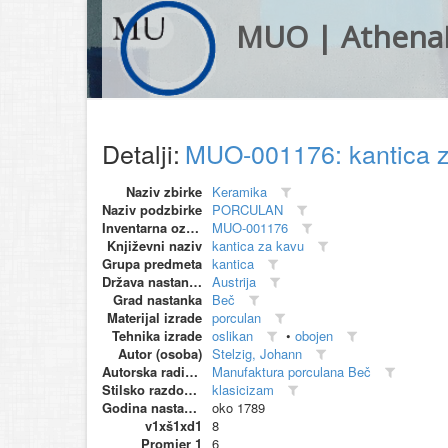
MUO | Athena
Detalji:
MUO-001176: kantica 
Naziv zbirke
Keramika
Naziv podzbirke
PORCULAN
Inventarna oznaka
MUO-001176
Književni naziv
kantica za kavu
Grupa predmeta
kantica
Država nastanka
Austrija
Grad nastanka
Beč
Materijal izrade
porculan
Tehnika izrade
oslikan
•
obojen
Autor (osoba)
Stelzig, Johann
Autorska radionica (proizvođač)
Manufaktura porculana Beč
Stilsko razdoblje
klasicizam
Godina nastanka
oko 1789
v1xš1xd1
8
Promjer 1
6