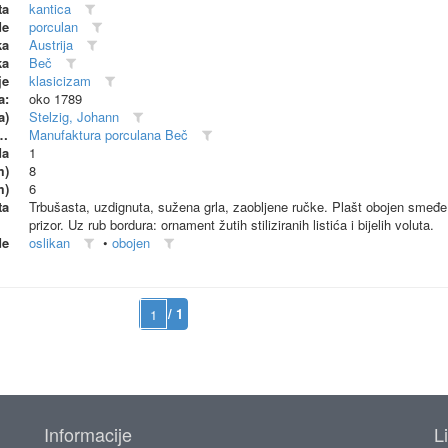
ta
kantica
de
porculan
ka
Austrija
ka
Beč
je
klasicizam
a:
oko 1789
a)
Stelzig, Johann
dionica (proizvođač)
Manufaktura porculana Beč
da
1
m)
8
m)
6
ta
Trbušasta, uzdignuta, sužena grla, zaobljene ručke. Plašt obojen smeđe,
prizor. Uz rub bordura: ornament žutih stiliziranih listića i bijelih voluta.
de
oslikan
•
obojen
/ 1
Informacije
L