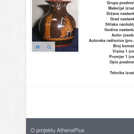
Grupa predme
Materijal izra
Država nastan
Grad nastan
Stilsko razdobl
Godina nastank
Autor (osob
Autorska ra
Broj koma
Visina 1 (c
Promjer 1 (c
Opis predme
Tehnika izra
O projektu AthenaPlus