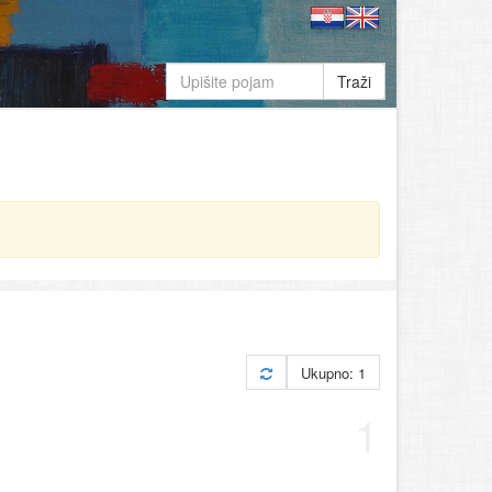
Traži
Ukupno: 1
1