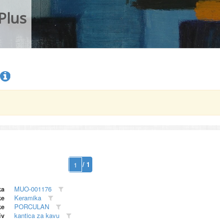
Plus
/ 1
ka
MUO-001176
ke
Keramika
ke
PORCULAN
iv
kantica za kavu