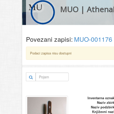
MUO | Athena
Povezani zapisi:
MUO-001176
Podaci zapisa nisu dostupni
Inventarna ozna
Naziv zbir
Naziv podzbir
Književni naz