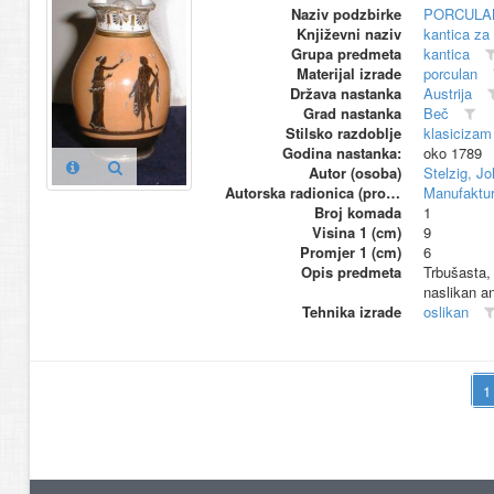
Naziv podzbirke
PORCULA
Književni naziv
kantica za
Grupa predmeta
kantica
Materijal izrade
porculan
Država nastanka
Austrija
Grad nastanka
Beč
Stilsko razdoblje
klasicizam
Godina nastanka:
oko 1789
Autor (osoba)
Stelzig, J
Autorska radionica (proizvođač)
Manufaktur
Broj komada
1
Visina 1 (cm)
9
Promjer 1 (cm)
6
Opis predmeta
Trbušasta,
naslikan ant
Tehnika izrade
oslikan