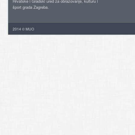
Hrvatske i Gradski ured za obrazovanje, kulturu i
šport grada Zagreba.
2014 © MUO