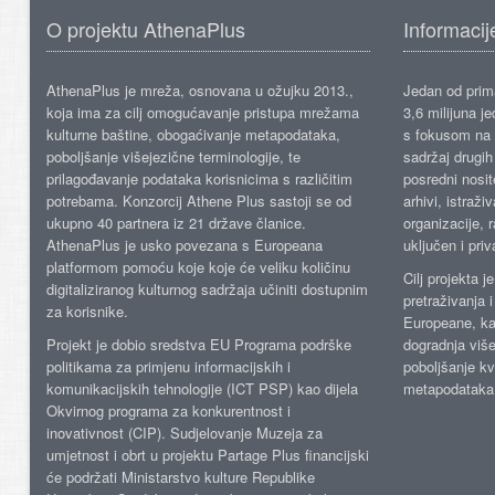
O projektu AthenaPlus
Informacij
AthenaPlus je mreža, osnovana u ožujku 2013.,
Jedan od prima
koja ima za cilj omogućavanje pristupa mrežama
3,6 milijuna j
kulturne baštine, obogaćivanje metapodataka,
s fokusom na s
poboljšanje višejezične terminologije, te
sadržaj drugih 
prilagođavanje podataka korisnicima s različitim
posredni nosite
potrebama. Konzorcij Athene Plus sastoji se od
arhivi, istraži
ukupno 40 partnera iz 21 države članice.
organizacije, 
AthenaPlus je usko povezana s Europeana
uključen i priv
platformom pomoću koje koje će veliku količinu
Cilj projekta 
digitaliziranog kulturnog sadržaja učiniti dostupnim
pretraživanja 
za korisnike.
Europeane, kao
Projekt je dobio sredstva EU Programa podrške
dogradnja više
politikama za primjenu informacijskih i
poboljšanje kv
komunikacijskih tehnologije (ICT PSP) kao dijela
metapodataka
Okvirnog programa za konkurentnost i
inovativnost (CIP). Sudjelovanje Muzeja za
umjetnost i obrt u projektu Partage Plus financijski
će podržati Ministarstvo kulture Republike