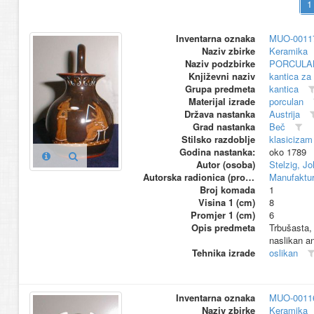
Inventarna oznaka
MUO-0011
Naziv zbirke
Keramika
Naziv podzbirke
PORCULA
Književni naziv
kantica za
Grupa predmeta
kantica
Materijal izrade
porculan
Država nastanka
Austrija
Grad nastanka
Beč
Stilsko razdoblje
klasicizam
Godina nastanka:
oko 1789
Autor (osoba)
Stelzig, J
Autorska radionica (proizvođač)
Manufaktur
Broj komada
1
Visina 1 (cm)
8
Promjer 1 (cm)
6
Opis predmeta
Trbušasta,
naslikan ant
Tehnika izrade
oslikan
Inventarna oznaka
MUO-0011
Naziv zbirke
Keramika