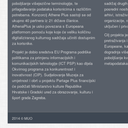
poboljšanje višejezične terminologije, te
sadržaj drugih 
prilagođavanje podataka korisnicima s različitim
posredni nosite
potrebama. Konzorcij Athene Plus sastoji se od
arhivi, istraži
ukupno 40 partnera iz 21 države članice.
organizacije, 
AthenaPlus je usko povezana s Europeana
uključen i priv
platformom pomoću koje koje će veliku količinu
Cilj projekta 
digitaliziranog kulturnog sadržaja učiniti dostupnim
pretraživanja 
za korisnike.
Europeane, kao
Projekt je dobio sredstva EU Programa podrške
dogradnja više
politikama za primjenu informacijskih i
poboljšanje kv
komunikacijskih tehnologije (ICT PSP) kao dijela
metapodataka
Okvirnog programa za konkurentnost i
inovativnost (CIP). Sudjelovanje Muzeja za
umjetnost i obrt u projektu Partage Plus financijski
će podržati Ministarstvo kulture Republike
Hrvatske i Gradski ured za obrazovanje, kulturu i
šport grada Zagreba.
2014 © MUO