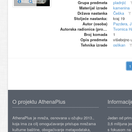
Grupa predmeta
pladnjić
Materijal izrade
kamenina
Država nastanka
Češka
Stoljeće nastanka:
kraj 19
Autor (osoba)
Pazdera, J
Autorska radionica (proizvođač)
Tvornica H
Broj komada
1
Opis predmeta
višebojno 
Tehnika izrade
oslikan
O projektu AthenaPlus
Informacij
AthenaPlus je mreža, osnovana u ožujku 2013.,
Jedan od prima
koja ima za cilj omogućavanje pristupa mrežama
3,6 milijuna j
kulturne baštine, obogaćivanje metapodataka,
s fokusom na s