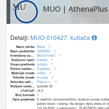
MUO | AthenaPlus
Detalji:
MUO-010427: kutlača
Naziv zbirke
Metal
Naziv podzbirke
SREBRO
Inventarna oznaka
MUO-010427
Književni naziv
kutlača
Grupa predmeta
kutlača
Država nastanka
Engleska
Materijal izrade
srebro
Tehnika izrade
kovanje
Autorska radionica (proizvođač)
Platzer, L.
Stoljeće nastanka
početak 20
v1xš1xd1
18.4
Broj komada
1
Opis predmeta
S reljefnim secesionističkim ukrasom,kusalo kutljač
jednim listom i trašnja. Na donjem dijelu drške tri ž
115 žig P35), u pačetvorini L. PLATZNER i 800 (ud