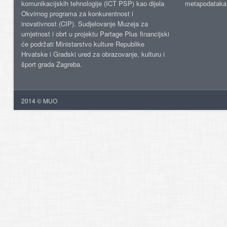
komunikacijskih tehnologije (ICT PSP) kao dijela
metapodataka
Okvirnog programa za konkurentnost i
inovativnost (CIP). Sudjelovanje Muzeja za
umjetnost i obrt u projektu Partage Plus financijski
će podržati Ministarstvo kulture Republike
Hrvatske i Gradski ured za obrazovanje, kulturu i
šport grada Zagreba.
2014 © MUO