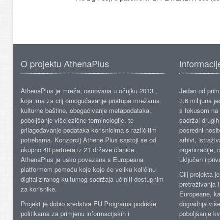
O projektu AthenaPlus
Informacij
AthenaPlus je mreža, osnovana u ožujku 2013.,
Jedan od prima
koja ima za cilj omogućavanje pristupa mrežama
3,6 milijuna j
kulturne baštine, obogaćivanje metapodataka,
s fokusom na s
poboljšanje višejezične terminologije, te
sadržaj drugih 
prilagođavanje podataka korisnicima s različitim
posredni nosite
potrebama. Konzorcij Athene Plus sastoji se od
arhivi, istraži
ukupno 40 partnera iz 21 države članice.
organizacije, 
AthenaPlus je usko povezana s Europeana
uključen i priv
platformom pomoću koje koje će veliku količinu
Cilj projekta 
digitaliziranog kulturnog sadržaja učiniti dostupnim
pretraživanja 
za korisnike.
Europeane, kao
Projekt je dobio sredstva EU Programa podrške
dogradnja više
politikama za primjenu informacijskih i
poboljšanje kv