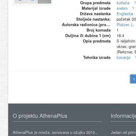
Grupa predmeta
kutlača
Materijal izrade
srebro
Država nastanka
Engleska
Stoljeće nastanka:
početak 20
Autorska radionica (proizvođač)
Platzer, L.
Broj komada
1
Duljina ili dubina 1 (cm)
18.4
Opis predmeta
S reljefnim
ukras; gran
(Reitzner, 
Tehnika izrade
kovanje
O projektu AthenaPlus
Informacij
AthenaPlus je mreža, osnovana u ožujku 2013.,
Jedan od prima