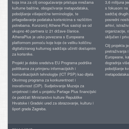
koja ima za cilj omogućavanje pristupa mrežama
3,6 milijuna j
kulturne baštine, obogaćivanje metapodataka,
s fokusom na s
poboljšanje višejezične terminologije, te
sadržaj drugih 
prilagođavanje podataka korisnicima s različitim
posredni nosite
potrebama. Konzorcij Athene Plus sastoji se od
arhivi, istraži
ukupno 40 partnera iz 21 države članice.
organizacije, 
AthenaPlus je usko povezana s Europeana
uključen i priv
platformom pomoću koje koje će veliku količinu
Cilj projekta 
digitaliziranog kulturnog sadržaja učiniti dostupnim
pretraživanja 
za korisnike.
Europeane, kao
Projekt je dobio sredstva EU Programa podrške
dogradnja više
politikama za primjenu informacijskih i
poboljšanje kv
komunikacijskih tehnologije (ICT PSP) kao dijela
metapodataka
Okvirnog programa za konkurentnost i
inovativnost (CIP). Sudjelovanje Muzeja za
umjetnost i obrt u projektu Partage Plus financijski
će podržati Ministarstvo kulture Republike
Hrvatske i Gradski ured za obrazovanje, kulturu i
šport grada Zagreba.