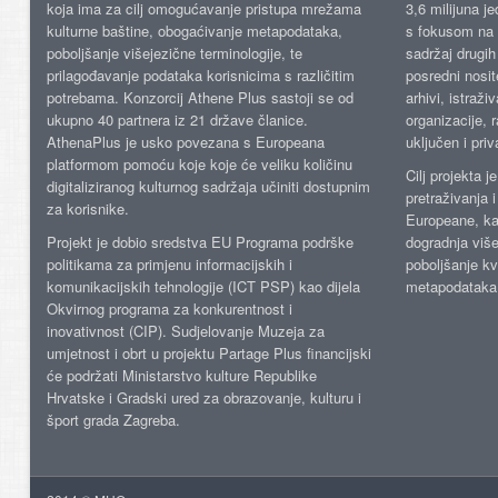
koja ima za cilj omogućavanje pristupa mrežama
3,6 milijuna j
kulturne baštine, obogaćivanje metapodataka,
s fokusom na s
poboljšanje višejezične terminologije, te
sadržaj drugih 
prilagođavanje podataka korisnicima s različitim
posredni nosite
potrebama. Konzorcij Athene Plus sastoji se od
arhivi, istraži
ukupno 40 partnera iz 21 države članice.
organizacije, 
AthenaPlus je usko povezana s Europeana
uključen i priv
platformom pomoću koje koje će veliku količinu
Cilj projekta 
digitaliziranog kulturnog sadržaja učiniti dostupnim
pretraživanja 
za korisnike.
Europeane, kao
Projekt je dobio sredstva EU Programa podrške
dogradnja više
politikama za primjenu informacijskih i
poboljšanje kv
komunikacijskih tehnologije (ICT PSP) kao dijela
metapodataka
Okvirnog programa za konkurentnost i
inovativnost (CIP). Sudjelovanje Muzeja za
umjetnost i obrt u projektu Partage Plus financijski
će podržati Ministarstvo kulture Republike
Hrvatske i Gradski ured za obrazovanje, kulturu i
šport grada Zagreba.