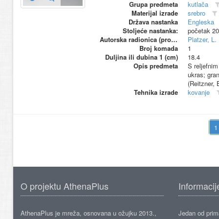
Grupa predmeta
kutlača
Materijal izrade
srebro
Država nastanka
Engleska
Stoljeće nastanka:
početak 20
Autorska radionica (proizvođač)
Platzer, L.
Broj komada
1
Duljina ili dubina 1 (cm)
18.4
Opis predmeta
S reljefnim
ukras; gran
(Reitzner, 
Tehnika izrade
kovanje
O projektu AthenaPlus
Informacij
AthenaPlus je mreža, osnovana u ožujku 2013.,
Jedan od prima