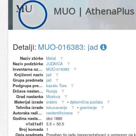
MUO | AthenaPlus
Detalji:
MUO-016383: jad
Naziv zbirke
Metal
Naziv podzbirke
JUDAICA
Inventarna oznaka
MUO-016383
Književni naziv
jad
Grupa predmeta
jad
Podgrupa predmeta
kazalo Tore
Država nastanka
Rusija
Grad nastanka
Moskva
Materijal izrade
srebro
•
djelomična pozlata
Tehnika izrade
iskucavanje
•
graviranje
Autorska radionica (proizvođač)
neidentificirana
Godina nastanka
oko 1880
v1xš1xd1
3.5 × 50.5
Broj komada
1
Opis predmeta
Poseban tip jada (reprezentativan) s prstenom na