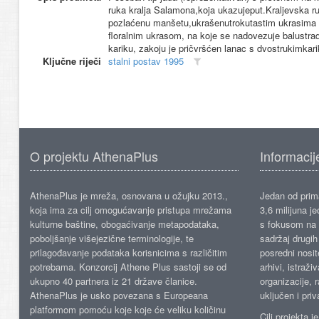
ruka kralja Salamona,koja ukazujeput.Kraljevska ru
pozlaćenu manšetu,ukrašenutrokutastim ukrasima i
floralnim ukrasom, na koje se nadovezuje balustra
kariku, zakoju je pričvršćen lanac s dvostrukimka
Ključne riječi
stalni postav 1995
O projektu AthenaPlus
Informacij
AthenaPlus je mreža, osnovana u ožujku 2013.,
Jedan od prima
koja ima za cilj omogućavanje pristupa mrežama
3,6 milijuna j
kulturne baštine, obogaćivanje metapodataka,
s fokusom na s
poboljšanje višejezične terminologije, te
sadržaj drugih 
prilagođavanje podataka korisnicima s različitim
posredni nosite
potrebama. Konzorcij Athene Plus sastoji se od
arhivi, istraži
ukupno 40 partnera iz 21 države članice.
organizacije, 
AthenaPlus je usko povezana s Europeana
uključen i priv
platformom pomoću koje koje će veliku količinu
Cilj projekta 