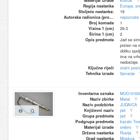
Materijal izrade
kositar
Regija nastanka
Europa, sr
Stoljeće nastanka:
19
Autorska radionica (proizvođač)
nepoznata
Broj komada
1
Visina 1 (cm)
29.3
Širina 1 (cm)
2
Opis predmeta
Jad se sim
prsten na 
obliku spo
ima na vrh
nedostaje.
Ključne riječi
stalni pos
Tehnika izrade
lijevanje
Inventarna oznaka
MUO-0163
Naziv zbirke
Metal
Naziv podzbirke
JUDAICA
Književni naziv
jad
Grupa predmeta
jad
Podgrupa predmeta
kazalo Tor
Materijal izrade
srebro
Država nastanka
Rusija
Grad nastanka
Moskva