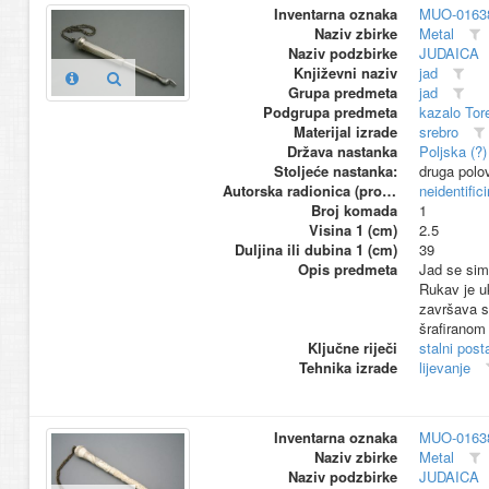
Inventarna oznaka
MUO-0163
Naziv zbirke
Metal
Naziv podzbirke
JUDAICA
Književni naziv
jad
Grupa predmeta
jad
Podgrupa predmeta
kazalo Tor
Materijal izrade
srebro
Država nastanka
Poljska (?)
Stoljeće nastanka:
druga polo
Autorska radionica (proizvođač)
neidentific
Broj komada
1
Visina 1 (cm)
2.5
Duljina ili dubina 1 (cm)
39
Opis predmeta
Jad se simb
Rukav je uk
završava s
šrafiranom
Ključne riječi
stalni pos
Tehnika izrade
lijevanje
Inventarna oznaka
MUO-0163
Naziv zbirke
Metal
Naziv podzbirke
JUDAICA