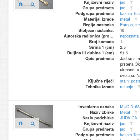
Književni naziv
jad
Grupa predmeta
jad
Podgrupa predmeta
kazalo Tor
Materijal izrade
metal
Regija nastanka
Europa, sr
Stoljeće nastanka:
19
Autorska radionica (proizvođač)
nepoznata
Broj komada
1
Širina 1 (cm)
2.5
Duljina ili dubina 1 (cm)
51.5
Opis predmeta
Jad se sim
prstena.Ok
ukrasom u o
ovoluna. N
Ključne riječi
stalni pos
Tehnika izrade
rezanje
Inventarna oznaka
MUO-0163
Naziv zbirke
Metal
Naziv podzbirke
JUDAICA
Književni naziv
jad
Grupa predmeta
jad
Podgrupa predmeta
kazalo Tor