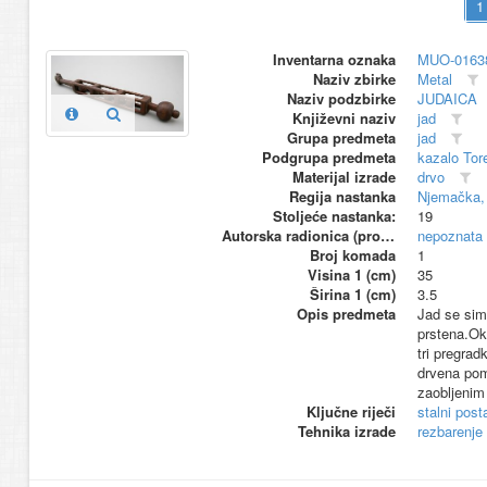
Inventarna oznaka
MUO-0163
Naziv zbirke
Metal
Naziv podzbirke
JUDAICA
Književni naziv
jad
Grupa predmeta
jad
Podgrupa predmeta
kazalo Tor
Materijal izrade
drvo
Regija nastanka
Njemačka,
Stoljeće nastanka:
19
Autorska radionica (proizvođač)
nepoznata
Broj komada
1
Visina 1 (cm)
35
Širina 1 (cm)
3.5
Opis predmeta
Jad se sim
prstena.Okr
tri pregrad
drvena pomi
zaobljenim
Ključne riječi
stalni pos
Tehnika izrade
rezbarenje