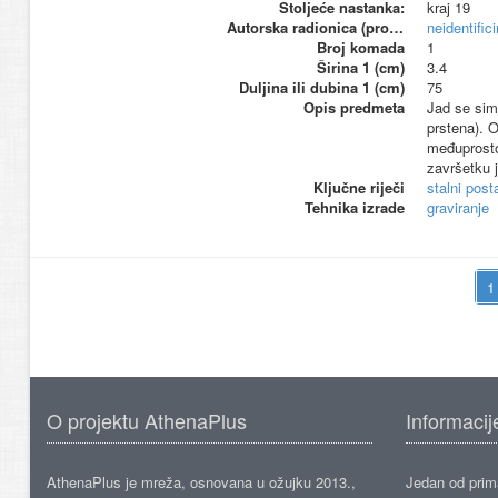
Stoljeće nastanka:
kraj 19
Autorska radionica (proizvođač)
neidentific
Broj komada
1
Širina 1 (cm)
3.4
Duljina ili dubina 1 (cm)
75
Opis predmeta
Jad se sim
prstena). O
međuprosto
završetku 
Ključne riječi
stalni pos
Tehnika izrade
graviranje
O projektu AthenaPlus
Informacij
AthenaPlus je mreža, osnovana u ožujku 2013.,
Jedan od prima