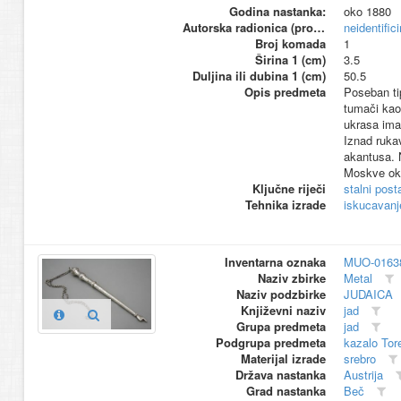
Godina nastanka:
oko 1880
Autorska radionica (proizvođač)
neidentific
Broj komada
1
Širina 1 (cm)
3.5
Duljina ili dubina 1 (cm)
50.5
Opis predmeta
Poseban ti
tumači kao
ukrasa ima
Iznad ruka
akantusa. N
Moskve oko
Ključne riječi
stalni pos
Tehnika izrade
iskucavanj
Inventarna oznaka
MUO-0163
Naziv zbirke
Metal
Naziv podzbirke
JUDAICA
Književni naziv
jad
Grupa predmeta
jad
Podgrupa predmeta
kazalo Tor
Materijal izrade
srebro
Država nastanka
Austrija
Grad nastanka
Beč