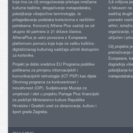
koja ima za cilj omogućavanje pristupa mrežama
3,6 milijuna j
kulturne baštine, obogaćivanje metapodataka,
s fokusom na s
poboljšanje višejezične terminologije, te
sadržaj drugih 
prilagođavanje podataka korisnicima s različitim
posredni nosite
potrebama. Konzorcij Athene Plus sastoji se od
arhivi, istraži
ukupno 40 partnera iz 21 države članice.
organizacije, 
AthenaPlus je usko povezana s Europeana
uključen i priv
platformom pomoću koje koje će veliku količinu
Cilj projekta 
digitaliziranog kulturnog sadržaja učiniti dostupnim
pretraživanja 
za korisnike.
Europeane, kao
Projekt je dobio sredstva EU Programa podrške
dogradnja više
politikama za primjenu informacijskih i
poboljšanje kv
komunikacijskih tehnologije (ICT PSP) kao dijela
metapodataka
Okvirnog programa za konkurentnost i
inovativnost (CIP). Sudjelovanje Muzeja za
umjetnost i obrt u projektu Partage Plus financijski
će podržati Ministarstvo kulture Republike
Hrvatske i Gradski ured za obrazovanje, kulturu i
šport grada Zagreba.
2014 © MUO