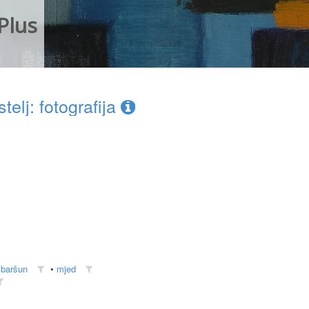
Plus
elj: fotografija
•
baršun
•
mjed