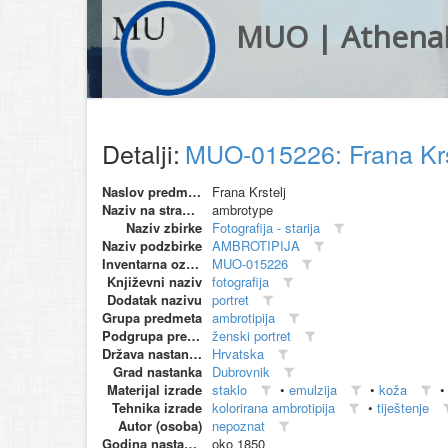
MUO | Athena
Detalji:
MUO-015226: Frana Krst
Naslov predmeta
Frana Krstelj
Naziv na stranom jeziku
ambrotype
Naziv zbirke
Fotografija - starija
Naziv podzbirke
AMBROTIPIJA
Inventarna oznaka
MUO-015226
Književni naziv
fotografija
Dodatak nazivu
portret
Grupa predmeta
ambrotipija
Podgrupa predmeta
ženski portret
Država nastanka
Hrvatska
Grad nastanka
Dubrovnik
Materijal izrade
staklo
•
emulzija
•
koža
Tehnika izrade
kolorirana ambrotipija
•
tiještenje
Autor (osoba)
nepoznat
Godina nastanka
oko 1850