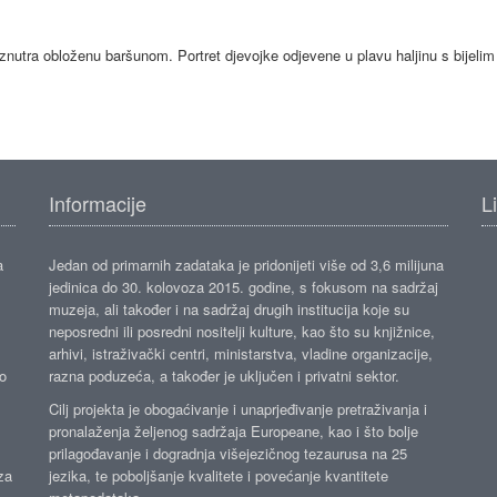
nutra obloženu baršunom. Portret djevojke odjevene u plavu haljinu s bijelim
Informacije
L
a
Jedan od primarnih zadataka je pridonijeti više od 3,6 milijuna
jedinica do 30. kolovoza 2015. godine, s fokusom na sadržaj
muzeja, ali također i na sadržaj drugih institucija koje su
neposredni ili posredni nositelji kulture, kao što su knjižnice,
arhivi, istraživački centri, ministarstva, vladine organizacije,
ko
razna poduzeća, a također je uključen i privatni sektor.
Cilj projekta je obogaćivanje i unaprjeđivanje pretraživanja i
pronalaženja željenog sadržaja Europeane, kao i što bolje
prilagođavanje i dogradnja višejezičnog tezaurusa na 25
za
jezika, te poboljšanje kvalitete i povećanje kvantitete