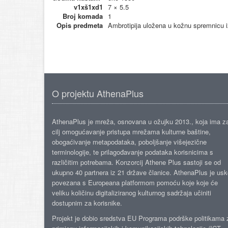
v1xš1xd1
7 × 5.5
Broj komada
1
Opis predmeta
Ambrotipija uložena u kožnu spremnicu iz
O projektu AthenaPlus
AthenaPlus je mreža, osnovana u ožujku 2013., koja ima z
cilj omogućavanje pristupa mrežama kulturne baštine,
obogaćivanje metapodataka, poboljšanje višejezične
terminologije, te prilagođavanje podataka korisnicima s
različitim potrebama. Konzorcij Athene Plus sastoji se od
ukupno 40 partnera iz 21 države članice. AthenaPlus je us
povezana s Europeana platformom pomoću koje koje će
veliku količinu digitaliziranog kulturnog sadržaja učiniti
dostupnim za korisnike.
Projekt je dobio sredstva EU Programa podrške politikama 