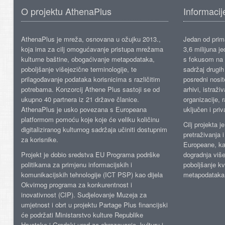
O projektu AthenaPlus
Informacij
AthenaPlus je mreža, osnovana u ožujku 2013.,
Jedan od prima
koja ima za cilj omogućavanje pristupa mrežama
3,6 milijuna j
kulturne baštine, obogaćivanje metapodataka,
s fokusom na s
poboljšanje višejezične terminologije, te
sadržaj drugih 
prilagođavanje podataka korisnicima s različitim
posredni nosite
potrebama. Konzorcij Athene Plus sastoji se od
arhivi, istraži
ukupno 40 partnera iz 21 države članice.
organizacije, 
AthenaPlus je usko povezana s Europeana
uključen i priv
platformom pomoću koje koje će veliku količinu
Cilj projekta 
digitaliziranog kulturnog sadržaja učiniti dostupnim
pretraživanja 
za korisnike.
Europeane, kao
Projekt je dobio sredstva EU Programa podrške
dogradnja više
politikama za primjenu informacijskih i
poboljšanje kv
komunikacijskih tehnologije (ICT PSP) kao dijela
metapodataka
Okvirnog programa za konkurentnost i
inovativnost (CIP). Sudjelovanje Muzeja za
umjetnost i obrt u projektu Partage Plus financijski
će podržati Ministarstvo kulture Republike
Hrvatske i Gradski ured za obrazovanje, kulturu i