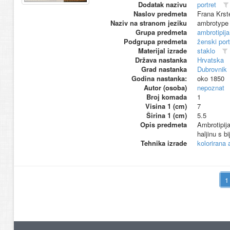
Dodatak nazivu
portret
Naslov predmeta
Frana Krste
Naziv na stranom jeziku
ambrotype
Grupa predmeta
ambrotipija
Podgrupa predmeta
ženski port
Materijal izrade
staklo
Država nastanka
Hrvatska
Grad nastanka
Dubrovnik
Godina nastanka:
oko 1850
Autor (osoba)
nepoznat
Broj komada
1
Visina 1 (cm)
7
Širina 1 (cm)
5.5
Opis predmeta
Ambrotipij
haljinu s b
Tehnika izrade
kolorirana 