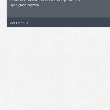
šport grada Zagreba.
2014 © MUO