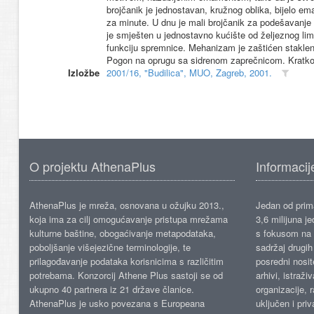
brojčanik je jednostavan, kružnog oblika, bijelo em
za minute. U dnu je mali brojčanik za podešavanje 
je smješten u jednostavno kućište od željeznog lim
funkciju spremnice. Mehanizam je zaštićen stakle
Pogon na oprugu sa sidrenom zaprečnicom. Kratko n
Izložbe
2001/16, "Budilica", MUO, Zagreb, 2001.
O projektu AthenaPlus
Informacij
AthenaPlus je mreža, osnovana u ožujku 2013.,
Jedan od prima
koja ima za cilj omogućavanje pristupa mrežama
3,6 milijuna j
kulturne baštine, obogaćivanje metapodataka,
s fokusom na s
poboljšanje višejezične terminologije, te
sadržaj drugih 
prilagođavanje podataka korisnicima s različitim
posredni nosite
potrebama. Konzorcij Athene Plus sastoji se od
arhivi, istraži
ukupno 40 partnera iz 21 države članice.
organizacije, 
AthenaPlus je usko povezana s Europeana
uključen i priv