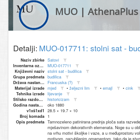
MUO | AthenaPlus
Detalji:
MUO-017711: stolni sat - bu
Naziv zbirke
Satovi
Inventarna oznaka
MUO-017711
Književni naziv
stolni sat - budilica
Grupa predmeta
budilica
Država nastanka
Francuska (?)
Materijal izrade
mjed
•
željezni lim
•
emajl
•
cink
Tehnika izrade
lijevanje
Stilsko razdoblje
historicizam
Godina nastanka
oko 1880
v1xš1xd1
28.5 × 19.7 × 10
Broj komada
1
Opis predmeta
Tamnozeleno patinirana prednja ploča sata razveden
mješavinom dekorativnih elemenata. Noge su u oblik
na vrhu motivi školjke i vaze, a u međuprostoru vol
motivom, nazubljenim ornamentom, tako da je stvor