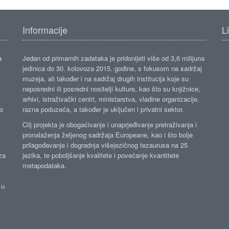
Informacije
L
a
Jedan od primarnih zadataka je pridonijeti više od 3,6 milijuna
jedinica do 30. kolovoza 2015. godine, s fokusom na sadržaj
muzeja, ali također i na sadržaj drugih institucija koje su
neposredni ili posredni nositelji kulture, kao što su knjižnice,
arhivi, istraživački centri, ministarstva, vladine organizacije,
ko
razna poduzeća, a također je uključen i privatni sektor.
Cilj projekta je obogaćivanje i unaprjeđivanje pretraživanja i
pronalaženja željenog sadržaja Europeane, kao i što bolje
prilagođavanje i dogradnja višejezičnog tezaurusa na 25
za
jezika, te poboljšanje kvalitete i povećanje kvantitete
metapodataka.
 u