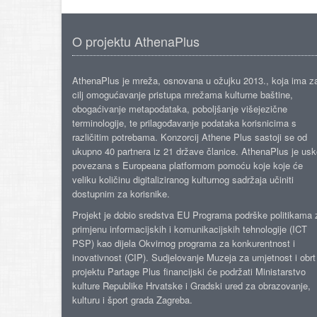
O projektu AthenaPlus
AthenaPlus je mreža, osnovana u ožujku 2013., koja ima z
cilj omogućavanje pristupa mrežama kulturne baštine,
obogaćivanje metapodataka, poboljšanje višejezične
terminologije, te prilagođavanje podataka korisnicima s
različitim potrebama. Konzorcij Athene Plus sastoji se od
ukupno 40 partnera iz 21 države članice. AthenaPlus je us
povezana s Europeana platformom pomoću koje koje će
veliku količinu digitaliziranog kulturnog sadržaja učiniti
dostupnim za korisnike.
Projekt je dobio sredstva EU Programa podrške politikama 
primjenu informacijskih i komunikacijskih tehnologije (ICT
PSP) kao dijela Okvirnog programa za konkurentnost i
inovativnost (CIP). Sudjelovanje Muzeja za umjetnost i obrt
projektu Partage Plus financijski će podržati Ministarstvo
kulture Republike Hrvatske i Gradski ured za obrazovanje,
kulturu i šport grada Zagreba.