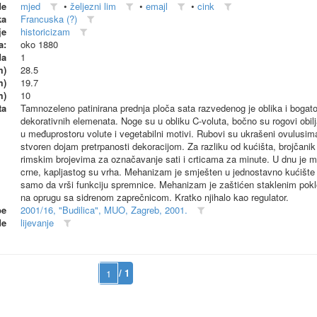
de
mjed
•
željezni lim
•
emajl
•
cink
ka
Francuska (?)
je
historicizam
a:
oko 1880
da
1
m)
28.5
m)
19.7
m)
10
ta
Tamnozeleno patinirana prednja ploča sata razvedenog je oblika i bogat
dekorativnih elemenata. Noge su u obliku C-voluta, bočno su rogovi obilja
u međuprostoru volute i vegetabilni motivi. Rubovi su ukrašeni ovulusi
stvoren dojam pretrpanosti dekoracijom. Za razliku od kućišta, brojčanik 
rimskim brojevima za označavanje sati i crticama za minute. U dnu je ma
crne, kapljastog su vrha. Mehanizam je smješten u jednostavno kućište 
samo da vrši funkciju spremnice. Mehanizam je zaštićen staklenim po
na oprugu sa sidrenom zaprečnicom. Kratko njihalo kao regulator.
be
2001/16, "Budilica", MUO, Zagreb, 2001.
de
lijevanje
/ 1