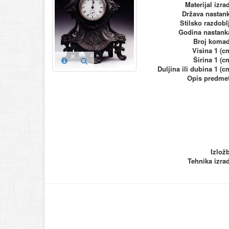
Materijal izra
Država nastan
Stilsko razdobl
Godina nastank
Broj koma
Visina 1 (c
Širina 1 (c
Duljina ili dubina 1 (c
Opis predme
Izlož
Tehnika izra