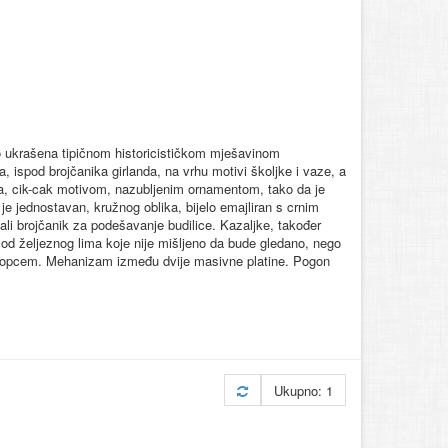
o ukrašena tipičnom historicističkom mješavinom
, ispod brojčanika girlanda, na vrhu motivi školjke i vaze, a
ma, cik-cak motivom, nazubljenim ornamentom, tako da je
je jednostavan, kružnog oblika, bijelo emajliran s crnim
li brojčanik za podešavanje budilice. Kazaljke, također
od željeznog lima koje nije mišljeno da bude gledano, nego
klopcem. Mehanizam između dvije masivne platine. Pogon
Ukupno: 1