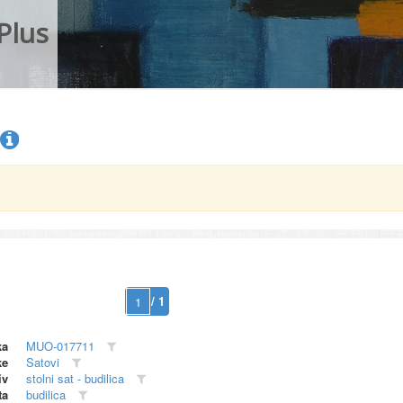
Plus
/ 1
ka
MUO-017711
ke
Satovi
iv
stolni sat - budilica
ta
budilica