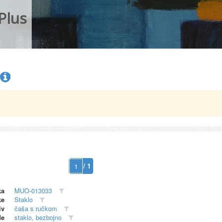
Plus
/ 1
ka
MUO-013033
ke
Staklo
iv
čaša s ručkom
de
staklo, bezbojno