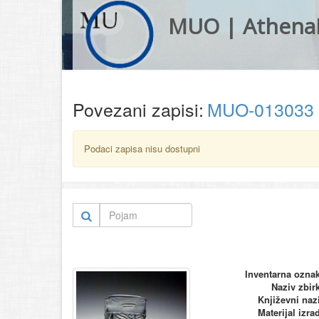
MUO | Athena
Povezani zapisi:
MUO-013033
Podaci zapisa nisu dostupni
Inventarna ozna
Naziv zbir
Književni naz
Materijal izra