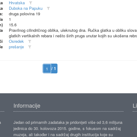
ka
Hrvatska
ka
Duboka na Papuku
a:
druga polovina 19
da
1
m)
15.6
ta
Pravilnog cilindričnog oblika, uleknutog dna. Ručka glatka u obliku slov
glatkih vertikalnih rebara i nešto širih pruga unutar kojih su ukošena rebr
či
Osredek
de
prešanje
/ 1
Informacije
L
a
Jedan od primarnih zadataka je pridonijeti više od 3,6 milijuna
jedinica do 30. kolovoza 2015. godine, s fokusom na sadržaj
muzeja, ali također i na sadržaj drugih institucija koje su