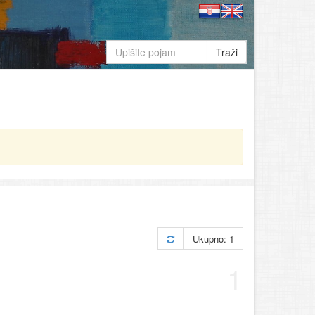
Traži
Ukupno: 1
1