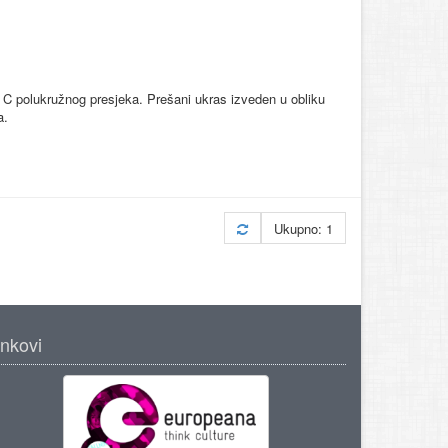
a C polukružnog presjeka. Prešani ukras izveden u obliku
a.
Ukupno: 1
inkovi