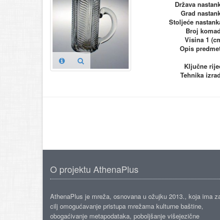
Država nastan
Grad nastan
Stoljeće nastank
Broj koma
Visina 1 (c
Opis predme
Ključne rije
Tehnika izra
O projektu AthenaPlus
AthenaPlus je mreža, osnovana u ožujku 2013., koja ima z
cilj omogućavanje pristupa mrežama kulturne baštine,
obogaćivanje metapodataka, poboljšanje višejezične