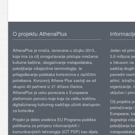
O projektu AthenaPlus
Informacij
AthenaPlus je mreža, osnovana u ožujku 2013.,
Jedan od prima
koja ima za cilj omogućavanje pristupa mrežama
3,6 milijuna j
kulturne baštine, obogaćivanje metapodataka,
s fokusom na s
poboljšanje višejezične terminologije, te
sadržaj drugih 
prilagođavanje podataka korisnicima s različitim
posredni nosite
potrebama. Konzorcij Athene Plus sastoji se od
arhivi, istraži
ukupno 40 partnera iz 21 države članice.
organizacije, 
AthenaPlus je usko povezana s Europeana
uključen i priv
platformom pomoću koje koje će veliku količinu
Cilj projekta 
digitaliziranog kulturnog sadržaja učiniti dostupnim
pretraživanja 
za korisnike.
Europeane, kao
Projekt je dobio sredstva EU Programa podrške
dogradnja više
politikama za primjenu informacijskih i
poboljšanje kv
komunikacijskih tehnologije (ICT PSP) kao dijela
metapodataka