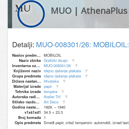
MUO | AthenaPlus
Detalji:
MUO-008301/26: MOBILOIL: i
Naslov predmeta
MOBILOIL
Naziv zbirke
Grafički dizajn
Inventarna oznaka
MUO-008301/26
Književni naziv
idejno rješenje plakata
Grupa predmeta
idejno rješenje plakata
Država nastanka
Hrvatska
Materijal izrade
papir
Tehnika izrade
tempera
Autorska radionica (proizvođač)
Atelier Tri!
Stilsko razdoblje
Art Deco
Godina nastanka
1929. – 1940
v1xš1xd1
34.5 × 23.3
Broj komada
1
Opis predmeta
Smeđi papir, crtež temperom: automobil, iznad las