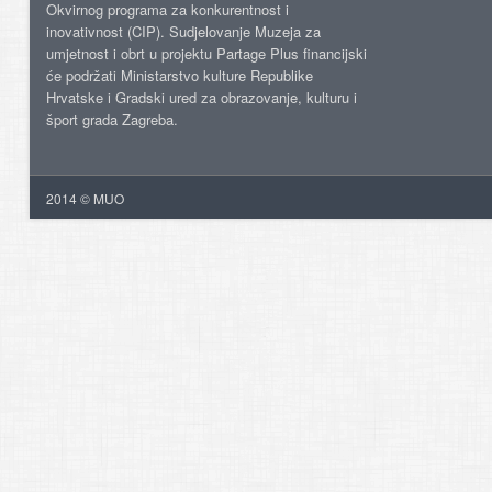
Okvirnog programa za konkurentnost i
inovativnost (CIP). Sudjelovanje Muzeja za
umjetnost i obrt u projektu Partage Plus financijski
će podržati Ministarstvo kulture Republike
Hrvatske i Gradski ured za obrazovanje, kulturu i
šport grada Zagreba.
2014 © MUO