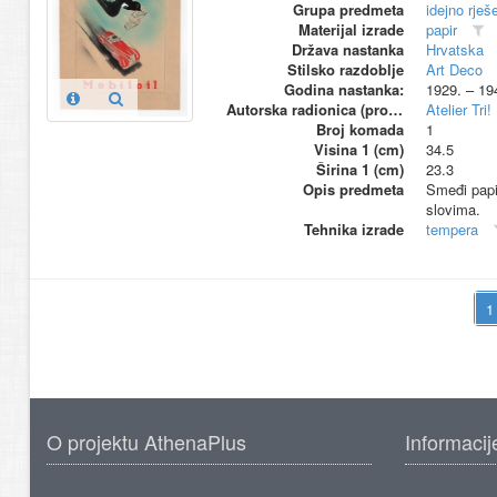
Grupa predmeta
idejno rješ
Materijal izrade
papir
Država nastanka
Hrvatska
Stilsko razdoblje
Art Deco
Godina nastanka:
1929. – 19
Autorska radionica (proizvođač)
Atelier Tri!
Broj komada
1
Visina 1 (cm)
34.5
Širina 1 (cm)
23.3
Opis predmeta
Smeđi papi
slovima.
Tehnika izrade
tempera
O projektu AthenaPlus
Informacij