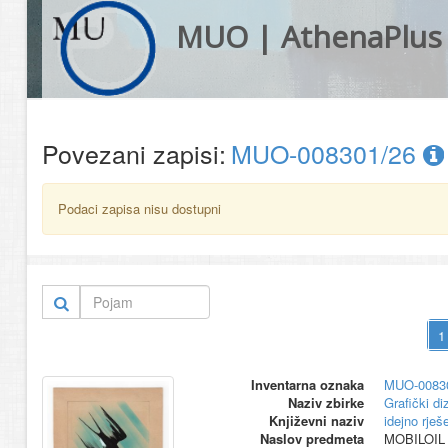
MUO | AthenaPlus
Povezani zapisi:
MUO-008301/26
Podaci zapisa nisu dostupni
Inventarna oznaka
MUO-0083
Naziv zbirke
Grafički di
Književni naziv
idejno rješ
Naslov predmeta
MOBILOIL