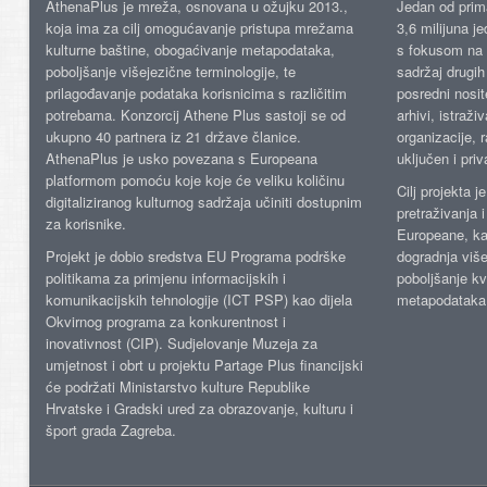
AthenaPlus je mreža, osnovana u ožujku 2013.,
Jedan od prima
koja ima za cilj omogućavanje pristupa mrežama
3,6 milijuna j
kulturne baštine, obogaćivanje metapodataka,
s fokusom na s
poboljšanje višejezične terminologije, te
sadržaj drugih 
prilagođavanje podataka korisnicima s različitim
posredni nosite
potrebama. Konzorcij Athene Plus sastoji se od
arhivi, istraži
ukupno 40 partnera iz 21 države članice.
organizacije, 
AthenaPlus je usko povezana s Europeana
uključen i priv
platformom pomoću koje koje će veliku količinu
Cilj projekta 
digitaliziranog kulturnog sadržaja učiniti dostupnim
pretraživanja 
za korisnike.
Europeane, kao
Projekt je dobio sredstva EU Programa podrške
dogradnja više
politikama za primjenu informacijskih i
poboljšanje kv
komunikacijskih tehnologije (ICT PSP) kao dijela
metapodataka
Okvirnog programa za konkurentnost i
inovativnost (CIP). Sudjelovanje Muzeja za
umjetnost i obrt u projektu Partage Plus financijski
će podržati Ministarstvo kulture Republike
Hrvatske i Gradski ured za obrazovanje, kulturu i
šport grada Zagreba.