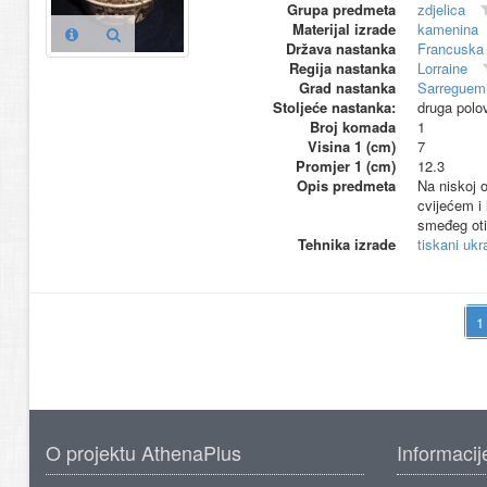
Grupa predmeta
zdjelica
Materijal izrade
kamenina
Država nastanka
Francuska
Regija nastanka
Lorraine
Grad nastanka
Sarreguem
Stoljeće nastanka:
druga polo
Broj komada
1
Visina 1 (cm)
7
Promjer 1 (cm)
12.3
Opis predmeta
Na niskoj 
cvijećem i 
smeđeg oti
Tehnika izrade
tiskani ukr
O projektu AthenaPlus
Informacij