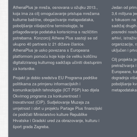
AthenaPlus je mreža, osnovana u ožujku 2013.,
Jedan od prima
koja ima za cilj omogućavanje pristupa mrežama
3,6 milijuna j
kulturne baštine, obogaćivanje metapodataka,
s fokusom na s
poboljšanje višejezične terminologije, te
sadržaj drugih 
prilagođavanje podataka korisnicima s različitim
posredni nosite
potrebama. Konzorcij Athene Plus sastoji se od
arhivi, istraži
ukupno 40 partnera iz 21 države članice.
organizacije, 
AthenaPlus je usko povezana s Europeana
uključen i priv
platformom pomoću koje koje će veliku količinu
Cilj projekta 
digitaliziranog kulturnog sadržaja učiniti dostupnim
pretraživanja 
za korisnike.
Europeane, kao
Projekt je dobio sredstva EU Programa podrške
dogradnja više
politikama za primjenu informacijskih i
poboljšanje kv
komunikacijskih tehnologije (ICT PSP) kao dijela
metapodataka
Okvirnog programa za konkurentnost i
inovativnost (CIP). Sudjelovanje Muzeja za
umjetnost i obrt u projektu Partage Plus financijski
će podržati Ministarstvo kulture Republike
Hrvatske i Gradski ured za obrazovanje, kulturu i
šport grada Zagreba.