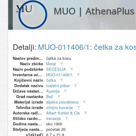
MUO | AthenaPlus
Detalji:
MUO-011406/1: četka za ko
Naslov predmeta
četka za kosu
Naziv zbirke
Metal
Naziv podzbirke
SECESIJA
Inventarna oznaka
MUO-011406/1
Književni naziv
četka
Dodatak nazivu
toaletni pribor
Država nastanka
Austrija
Grad nastanka
Beč
Materijal izrade
alpaka posrebrena
Tehnika izrade
strojno kovanje
Autorska radionica (proizvođač)
Albert Kohler & Cie
Stilsko razdoblje
secesija
Godina nastanka
oko 1900
Stoljeće nastanka
početak 20
v1xš1xd1
6.7 × 21.8