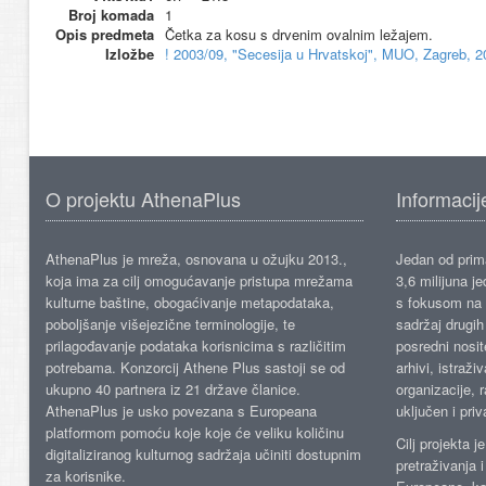
Broj komada
1
Opis predmeta
Četka za kosu s drvenim ovalnim ležajem.
Izložbe
! 2003/09, "Secesija u Hrvatskoj", MUO, Zagreb, 2
O projektu AthenaPlus
Informacij
AthenaPlus je mreža, osnovana u ožujku 2013.,
Jedan od prima
koja ima za cilj omogućavanje pristupa mrežama
3,6 milijuna j
kulturne baštine, obogaćivanje metapodataka,
s fokusom na s
poboljšanje višejezične terminologije, te
sadržaj drugih 
prilagođavanje podataka korisnicima s različitim
posredni nosite
potrebama. Konzorcij Athene Plus sastoji se od
arhivi, istraži
ukupno 40 partnera iz 21 države članice.
organizacije, 
AthenaPlus je usko povezana s Europeana
uključen i priv
platformom pomoću koje koje će veliku količinu
Cilj projekta 
digitaliziranog kulturnog sadržaja učiniti dostupnim
pretraživanja 
za korisnike.