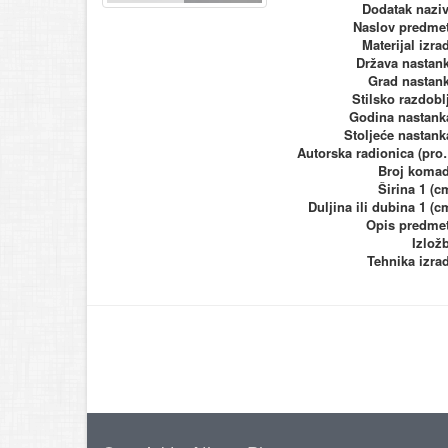
Dodatak nazi
Naslov predme
Materijal izra
Država nastan
Grad nastan
Stilsko razdobl
Godina nastank
Stoljeće nastank
Autorska ra
Broj koma
Širina 1 (c
Duljina ili dubina 1 (c
Opis predme
Izlož
Tehnika izra