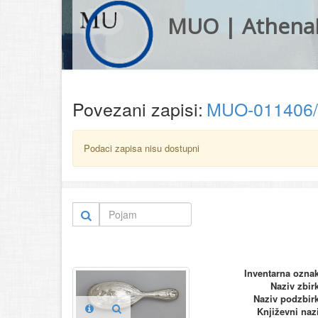
MUO | Athena
Povezani zapisi:
MUO-011406
Podaci zapisa nisu dostupni
Inventarna ozna
Naziv zbir
Naziv podzbir
Književni naz