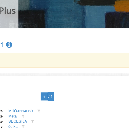
Plus
/1
/ 1
ka
MUO-011406/1
ke
Metal
ke
SECESIJA
iv
četka