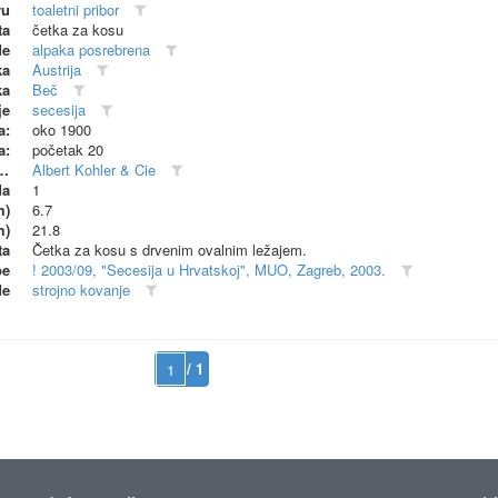
vu
toaletni pribor
ta
četka za kosu
de
alpaka posrebrena
ka
Austrija
ka
Beč
je
secesija
a:
oko 1900
a:
početak 20
dionica (proizvođač)
Albert Kohler & Cie
da
1
m)
6.7
m)
21.8
ta
Četka za kosu s drvenim ovalnim ležajem.
be
! 2003/09, "Secesija u Hrvatskoj", MUO, Zagreb, 2003.
de
strojno kovanje
/ 1