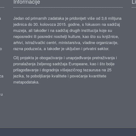
Informacije
L
a
Jedan od primarnih zadataka je pridonijeti više od 3,6 milijuna
jedinica do 30. kolovoza 2015. godine, s fokusom na sadržaj
muzeja, ali također i na sadržaj drugih institucija koje su
neposredni ili posredni nositelji kulture, kao što su knjižnice,
arhivi, istraživački centri, ministarstva, vladine organizacije,
ko
razna poduzeća, a također je uključen i privatni sektor.
Cilj projekta je obogaćivanje i unaprjeđivanje pretraživanja i
pronalaženja željenog sadržaja Europeane, kao i što bolje
prilagođavanje i dogradnja višejezičnog tezaurusa na 25
za
jezika, te poboljšanje kvalitete i povećanje kvantitete
metapodataka.
 u