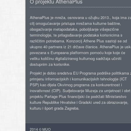
O projektu AthenaPlus
AthenaPlus je mreža, osnovana u ožujku 2013., koja ima z
cilj omogućavanje pristupa mrežama kulturne baštine,
obogaćivanje metapodataka, poboljšanje višejezične
terminologije, te prilagođavanje podataka korisnicima s
različitim potrebama. Konzorcij Athene Plus sastoji se od
ukupno 40 partnera iz 21 države članice. AthenaPlus je us
povezana s Europeana platformom pomoću koje koje će
veliku količinu digitaliziranog kulturnog sadržaja učiniti
dostupnim za korisnike.
Projekt je dobio sredstva EU Programa podrške politikama 
primjenu informacijskih i komunikacijskih tehnologije (ICT
PSP) kao dijela Okvirnog programa za konkurentnost i
inovativnost (CIP). Sudjelovanje Muzeja za umjetnost i obrt
projektu Partage Plus financijski će podržati Ministarstvo
kulture Republike Hrvatske i Gradski ured za obrazovanje,
kulturu i šport grada Zagreba.
2014 © MUO