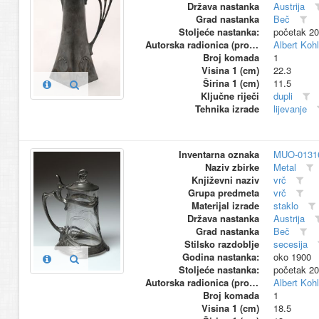
Država nastanka
Austrija
Grad nastanka
Beč
Stoljeće nastanka:
početak 20
Autorska radionica (proizvođač)
Albert Kohl
Broj komada
1
Visina 1 (cm)
22.3
Širina 1 (cm)
11.5
Ključne riječi
dupli
Tehnika izrade
lijevanje
Inventarna oznaka
MUO-0131
Naziv zbirke
Metal
Književni naziv
vrč
Grupa predmeta
vrč
Materijal izrade
staklo
Država nastanka
Austrija
Grad nastanka
Beč
Stilsko razdoblje
secesija
Godina nastanka:
oko 1900
Stoljeće nastanka:
početak 20
Autorska radionica (proizvođač)
Albert Kohl
Broj komada
1
Visina 1 (cm)
18.5