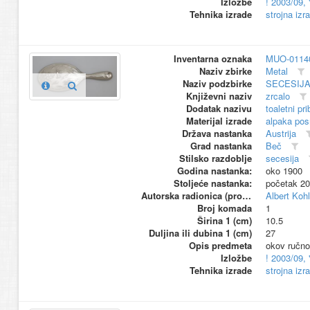
Izložbe
! 2003/09,
Tehnika izrade
strojna izr
Inventarna oznaka
MUO-0114
Naziv zbirke
Metal
Naziv podzbirke
SECESIJ
Književni naziv
zrcalo
Dodatak nazivu
toaletni pri
Materijal izrade
alpaka pos
Država nastanka
Austrija
Grad nastanka
Beč
Stilsko razdoblje
secesija
Godina nastanka:
oko 1900
Stoljeće nastanka:
početak 20
Autorska radionica (proizvođač)
Albert Kohl
Broj komada
1
Širina 1 (cm)
10.5
Duljina ili dubina 1 (cm)
27
Opis predmeta
okov ručnog
Izložbe
! 2003/09,
Tehnika izrade
strojna izr