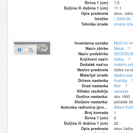
Širina 1 (cm)
7.5
Duljina ili dubina 1 (cm)
11.1
Opis predmeta
okov, odnos
Izložbe
! 2003/09,
Tehnika izrade
strojna izr
Inventarna oznaka
MUO-0114
Naziv zbirke
Metal
Naziv podzbirke
SECESIJ
Književni naziv
četka
Dodatak nazivu
toaletni pri
Naslov predmeta
četka za od
Materijal izrade
alpaka pos
Država nastanka
Austrija
Grad nastanka
Beč
Stilsko razdoblje
secesija
Godina nastanka:
oko 1900
Stoljeće nastanka:
početak 20
Autorska radionica (proizvođač)
Albert Kohl
Broj komada
1
Širina 1 (cm)
6
Duljina ili dubina 1 (cm)
22
Opis predmeta
okov četke 