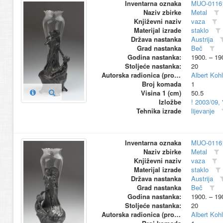
Inventarna oznaka
MUO-0116
Naziv zbirke
Metal
Književni naziv
vaza
Materijal izrade
staklo
Država nastanka
Austrija
Grad nastanka
Beč
Godina nastanka:
1900. – 19
Stoljeće nastanka:
20
Autorska radionica (proizvođač)
Albert Kohl
Broj komada
1
Visina 1 (cm)
50.5
Izložbe
! 2003/09,
Tehnika izrade
lijevanje
Inventarna oznaka
MUO-0116
Naziv zbirke
Metal
Književni naziv
vaza
Materijal izrade
staklo
Država nastanka
Austrija
Grad nastanka
Beč
Godina nastanka:
1900. – 19
Stoljeće nastanka:
20
Autorska radionica (proizvođač)
Albert Kohl