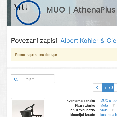
MUO | AthenaPlus
Povezani zapisi:
Albert Kohler & Ci
Podaci zapisa nisu dostupni
/ 2
Inventarna oznaka
MUO-0127
Naziv zbirke
Metal
Književni naziv
vrčić
Materijal izrade
kositrena l