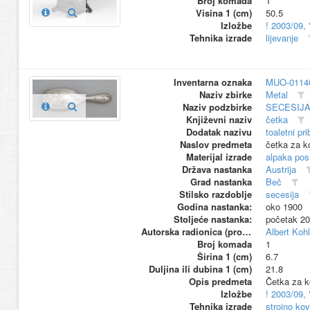
Broj komada
1
Visina 1 (cm)
50.5
Izložbe
! 2003/09,
Tehnika izrade
lijevanje
Inventarna oznaka
MUO-0114
Naziv zbirke
Metal
Naziv podzbirke
SECESIJ
Književni naziv
četka
Dodatak nazivu
toaletni pri
Naslov predmeta
četka za k
Materijal izrade
alpaka pos
Država nastanka
Austrija
Grad nastanka
Beč
Stilsko razdoblje
secesija
Godina nastanka:
oko 1900
Stoljeće nastanka:
početak 20
Autorska radionica (proizvođač)
Albert Kohl
Broj komada
1
Širina 1 (cm)
6.7
Duljina ili dubina 1 (cm)
21.8
Opis predmeta
Četka za k
Izložbe
! 2003/09,
Tehnika izrade
strojno ko