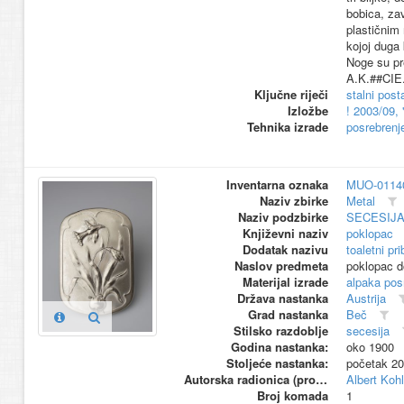
bobica, za
plastičnim
kojoj duga
Noge su pr
A.K.##CIE
Ključne riječi
stalni pos
Izložbe
! 2003/09,
Tehnika izrade
posrebrenj
Inventarna oznaka
MUO-0114
Naziv zbirke
Metal
Naziv podzbirke
SECESIJ
Književni naziv
poklopac
Dodatak nazivu
toaletni pri
Naslov predmeta
poklopac 
Materijal izrade
alpaka pos
Država nastanka
Austrija
Grad nastanka
Beč
Stilsko razdoblje
secesija
Godina nastanka:
oko 1900
Stoljeće nastanka:
početak 20
Autorska radionica (proizvođač)
Albert Kohl
Broj komada
1