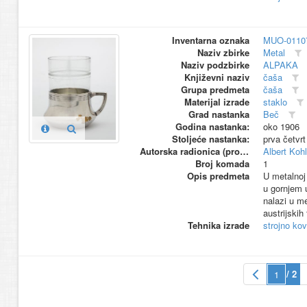
Inventarna oznaka
MUO-0110
Naziv zbirke
Metal
Naziv podzbirke
ALPAKA
Književni naziv
čaša
Grupa predmeta
čaša
Materijal izrade
staklo
Grad nastanka
Beč
Godina nastanka:
oko 1906
Stoljeće nastanka:
prva četvrt
Autorska radionica (proizvođač)
Albert Kohl
Broj komada
1
Opis predmeta
U metalnoj 
u gornjem 
nalazi u me
austrijskih
Tehnika izrade
strojno ko
/ 2