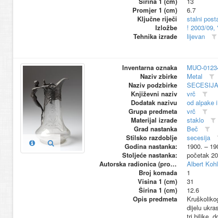
Širina 1 (cm)
13
Promjer 1 (cm)
6.7
Ključne riječi
stalni pos
Izložbe
! 2003/09,
Tehnika izrade
lijevan
Inventarna oznaka
MUO-0123
Naziv zbirke
Metal
Naziv podzbirke
SECESIJ
Književni naziv
vrč
Dodatak nazivu
od alpake i
Grupa predmeta
vrč
Materijal izrade
staklo
Grad nastanka
Beč
Stilsko razdoblje
secesija
Godina nastanka:
1900. – 19
Stoljeće nastanka:
početak 20
Autorska radionica (proizvođač)
Albert Kohl
Broj komada
1
Visina 1 (cm)
31
Širina 1 (cm)
12.6
Opis predmeta
Kruškoliko
dijelu ukra
tri biljke,