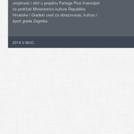
umjetnost i obrt u projektu Partage Plus financijski
će podržati Ministarstvo kulture Republike
Hrvatske i Gradski ured za obrazovanje, kulturu i
šport grada Zagreba.
2014 © MUO