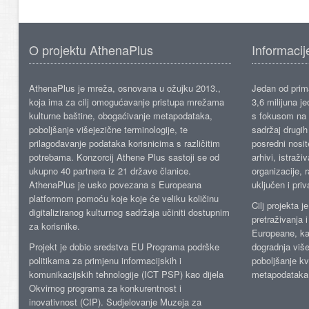
O projektu AthenaPlus
Informacij
AthenaPlus je mreža, osnovana u ožujku 2013.,
Jedan od prima
koja ima za cilj omogućavanje pristupa mrežama
3,6 milijuna j
kulturne baštine, obogaćivanje metapodataka,
s fokusom na s
poboljšanje višejezične terminologije, te
sadržaj drugih 
prilagođavanje podataka korisnicima s različitim
posredni nosite
potrebama. Konzorcij Athene Plus sastoji se od
arhivi, istraži
ukupno 40 partnera iz 21 države članice.
organizacije, 
AthenaPlus je usko povezana s Europeana
uključen i priv
platformom pomoću koje koje će veliku količinu
Cilj projekta 
digitaliziranog kulturnog sadržaja učiniti dostupnim
pretraživanja 
za korisnike.
Europeane, kao
Projekt je dobio sredstva EU Programa podrške
dogradnja više
politikama za primjenu informacijskih i
poboljšanje kv
komunikacijskih tehnologije (ICT PSP) kao dijela
metapodataka
Okvirnog programa za konkurentnost i
inovativnost (CIP). Sudjelovanje Muzeja za