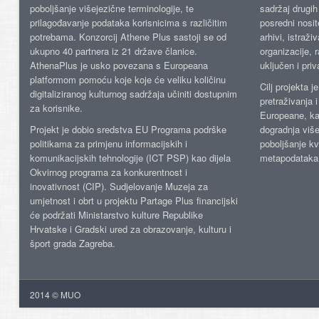
poboljšanje višejezične terminologije, te
sadržaj drugih 
prilagođavanje podataka korisnicima s različitim
posredni nosite
potrebama. Konzorcij Athene Plus sastoji se od
arhivi, istraži
ukupno 40 partnera iz 21 države članice.
organizacije, 
AthenaPlus je usko povezana s Europeana
uključen i priv
platformom pomoću koje koje će veliku količinu
Cilj projekta 
digitaliziranog kulturnog sadržaja učiniti dostupnim
pretraživanja 
za korisnike.
Europeane, kao
Projekt je dobio sredstva EU Programa podrške
dogradnja više
politikama za primjenu informacijskih i
poboljšanje kv
komunikacijskih tehnologije (ICT PSP) kao dijela
metapodataka
Okvirnog programa za konkurentnost i
inovativnost (CIP). Sudjelovanje Muzeja za
umjetnost i obrt u projektu Partage Plus financijski
će podržati Ministarstvo kulture Republike
Hrvatske i Gradski ured za obrazovanje, kulturu i
šport grada Zagreba.
2014 © MUO