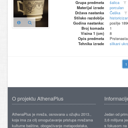
Grupa predmeta
šalica
Materijal izrade
porculan
Država nastanka
Češka
Stilsko razdoblje
historiciza
Godina nastanka:
poslije 189
Broj komada
1
Visina 1 (cm)
8
Opis predmeta
Prstenasta,
Tehnika izrade
slikani ukr
O projektu AthenaPlus
Informacij
AthenaPlus je mreža, osnovana u ožujku 2013.,
Jedan od prima
koja ima za cilj omogućavanje pristupa mrežama
3,6 milijuna j
kulturne baštine, obogaćivanje metapodataka,
s fokusom na s