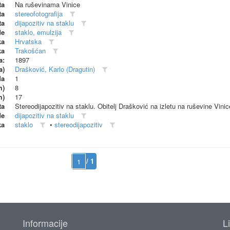
ta
Na ruševinama Vinice
ta
stereofotografija
ta
dijapozitiv na staklu
de
staklo, emulzija
ka
Hrvatska
ka
Trakošćan
a:
1897
a)
Drašković, Karlo (Dragutin)
da
1
m)
8
m)
17
ta
Stereodijapozitiv na staklu. Obitelj Drašković na izletu na ruševine Vinic
de
dijapozitiv na staklu
ka
staklo
•
stereodijapozitiv
/ 1
Informacije
L