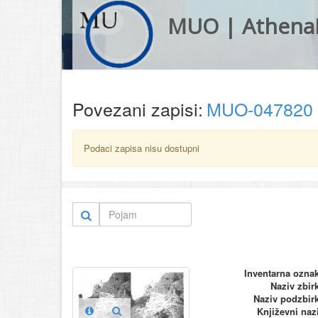
MUO | Athena
Povezani zapisi:
MUO-047820
Podaci zapisa nisu dostupni
Inventarna ozna
Naziv zbir
Naziv podzbir
Književni naz