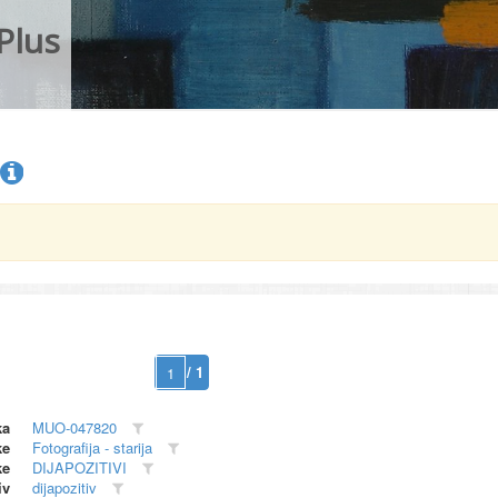
Plus
/ 1
ka
MUO-047820
ke
Fotografija - starija
ke
DIJAPOZITIVI
iv
dijapozitiv