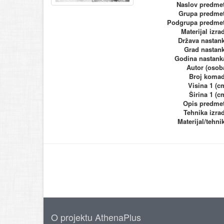
Naslov predme
Grupa predme
Podgrupa predme
Materijal izra
Država nastan
Grad nastan
Godina nastank
Autor (osob
Broj koma
Visina 1 (c
Širina 1 (c
Opis predme
Tehnika izra
Materijal/tehni
O projektu AthenaPlus