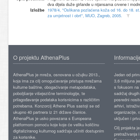
dva dijela duže girlande u nijansama crvene i modr
Izložbe
1978/4, "Oslikana pozlaćena koža od 16. do 18. st
za umjetnost i obrt", MUO, Zagreb, 2005.
O projektu AthenaPlus
Informacij
AthenaPlus je mreža, osnovana u ožujku 2013.,
Jedan od prima
koja ima za cilj omogućavanje pristupa mrežama
3,6 milijuna j
kulturne baštine, obogaćivanje metapodataka,
s fokusom na s
poboljšanje višejezične terminologije, te
sadržaj drugih 
prilagođavanje podataka korisnicima s različitim
posredni nosite
potrebama. Konzorcij Athene Plus sastoji se od
arhivi, istraži
ukupno 40 partnera iz 21 države članice.
organizacije, 
AthenaPlus je usko povezana s Europeana
uključen i priv
platformom pomoću koje koje će veliku količinu
Cilj projekta 
digitaliziranog kulturnog sadržaja učiniti dostupnim
pretraživanja 
za korisnike.