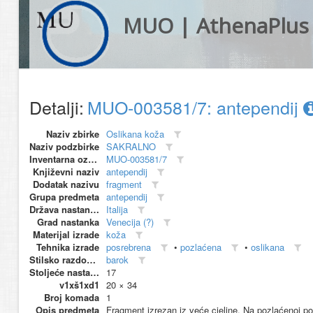
MUO | AthenaPlus
Detalji:
MUO-003581/7: antependij
Naziv zbirke
Oslikana koža
Naziv podzbirke
SAKRALNO
Inventarna oznaka
MUO-003581/7
Književni naziv
antependij
Dodatak nazivu
fragment
Grupa predmeta
antependij
Država nastanka
Italija
Grad nastanka
Venecija (?)
Materijal izrade
koža
Tehnika izrade
posrebrena
•
pozlaćena
•
oslikana
Stilsko razdoblje
barok
Stoljeće nastanka
17
v1xš1xd1
20 × 34
Broj komada
1
Opis predmeta
Fragment izrezan iz veće cjeline. Na pozlaćenoj pod