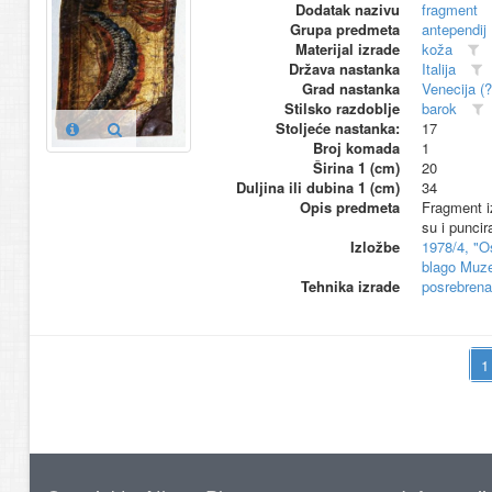
Dodatak nazivu
fragment
Grupa predmeta
antependij
Materijal izrade
koža
Država nastanka
Italija
Grad nastanka
Venecija (?
Stilsko razdoblje
barok
Stoljeće nastanka:
17
Broj komada
1
Širina 1 (cm)
20
Duljina ili dubina 1 (cm)
34
Opis predmeta
Fragment iz
su i punci
Izložbe
1978/4, "O
blago Muze
Tehnika izrade
posrebrena