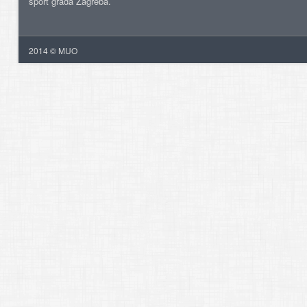
šport grada Zagreba.
2014 © MUO