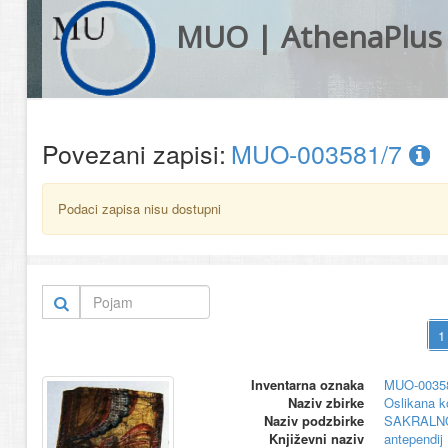
MUO | AthenaPlus
Povezani zapisi:
MUO-003581/7
Podaci zapisa nisu dostupni
Inventarna oznaka
MUO-0035
Naziv zbirke
Oslikana k
Naziv podzbirke
SAKRALN
Književni naziv
antependij