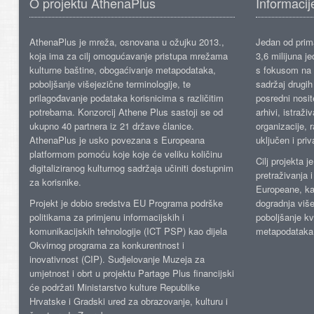
O projektu AthenaPlus
Informacij
AthenaPlus je mreža, osnovana u ožujku 2013.,
Jedan od prima
koja ima za cilj omogućavanje pristupa mrežama
3,6 milijuna j
kulturne baštine, obogaćivanje metapodataka,
s fokusom na s
poboljšanje višejezične terminologije, te
sadržaj drugih 
prilagođavanje podataka korisnicima s različitim
posredni nosite
potrebama. Konzorcij Athene Plus sastoji se od
arhivi, istraži
ukupno 40 partnera iz 21 države članice.
organizacije, 
AthenaPlus je usko povezana s Europeana
uključen i priv
platformom pomoću koje koje će veliku količinu
Cilj projekta 
digitaliziranog kulturnog sadržaja učiniti dostupnim
pretraživanja 
za korisnike.
Europeane, kao
Projekt je dobio sredstva EU Programa podrške
dogradnja više
politikama za primjenu informacijskih i
poboljšanje kv
komunikacijskih tehnologije (ICT PSP) kao dijela
metapodataka
Okvirnog programa za konkurentnost i
inovativnost (CIP). Sudjelovanje Muzeja za
umjetnost i obrt u projektu Partage Plus financijski
će podržati Ministarstvo kulture Republike
Hrvatske i Gradski ured za obrazovanje, kulturu i