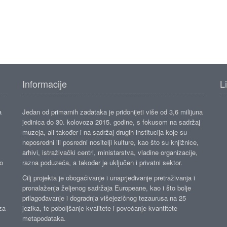
Informacije
L
a
Jedan od primarnih zadataka je pridonijeti više od 3,6 milijuna
jedinica do 30. kolovoza 2015. godine, s fokusom na sadržaj
muzeja, ali također i na sadržaj drugih institucija koje su
neposredni ili posredni nositelji kulture, kao što su knjižnice,
arhivi, istraživački centri, ministarstva, vladine organizacije,
ko
razna poduzeća, a također je uključen i privatni sektor.
Cilj projekta je obogaćivanje i unaprjeđivanje pretraživanja i
pronalaženja željenog sadržaja Europeane, kao i što bolje
prilagođavanje i dogradnja višejezičnog tezaurusa na 25
za
jezika, te poboljšanje kvalitete i povećanje kvantitete
metapodataka.