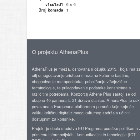
v1xš1xd1
6 × 6
Broj komada
1
O projektu AthenaPlus
AthenaPlus je mreža, osnovana u ožujku 2013., koja ima z
cilj omogućavanje pristupa mrežama kulturne baštine,
obogaćivanje metapodataka, poboljšanje višejezične
terminologije, te prilagođavanje podataka korisnicima s
različitim potrebama. Konzorcij Athene Plus sastoji se od
ukupno 40 partnera iz 21 države članice. AthenaPlus je us
povezana s Europeana platformom pomoću koje koje će
veliku količinu digitaliziranog kulturnog sadržaja učiniti
dostupnim za korisnike.
Projekt je dobio sredstva EU Programa podrške politikama 
primjenu informacijskih i komunikacijskih tehnologije (ICT