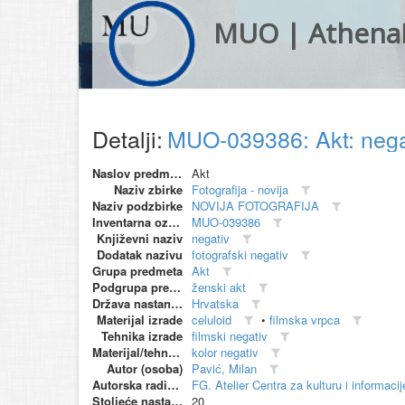
MUO | Athena
Detalji:
MUO-039386: Akt: neg
Naslov predmeta
Akt
Naziv zbirke
Fotografija - novija
Naziv podzbirke
NOVIJA FOTOGRAFIJA
Inventarna oznaka
MUO-039386
Književni naziv
negativ
Dodatak nazivu
fotografski negativ
Grupa predmeta
Akt
Podgrupa predmeta
ženski akt
Država nastanka
Hrvatska
Materijal izrade
celuloid
•
filmska vrpca
Tehnika izrade
filmski negativ
Materijal/tehnika
kolor negativ
Autor (osoba)
Pavić, Milan
Autorska radionica (proizvođač)
FG. Atelier Centra za kulturu i informaci
Stoljeće nastanka
20