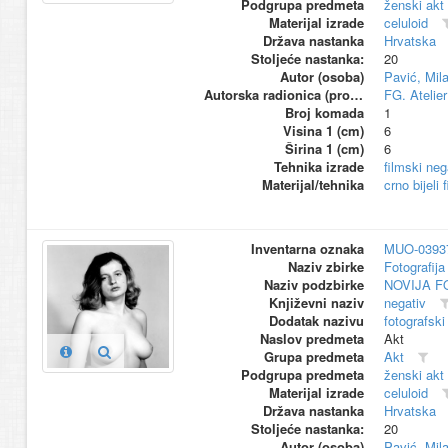
Podgrupa predmeta
ženski akt
Materijal izrade
celuloid
Država nastanka
Hrvatska
Stoljeće nastanka:
20
Autor (osoba)
Pavić, Mil
Autorska radionica (proizvođač)
FG. Atelier
Broj komada
1
Visina 1 (cm)
6
Širina 1 (cm)
6
Tehnika izrade
filmski neg
Materijal/tehnika
crno bijeli 
Inventarna oznaka
MUO-0393
Naziv zbirke
Fotografija 
Naziv podzbirke
NOVIJA F
Književni naziv
negativ
Dodatak nazivu
fotografski
Naslov predmeta
Akt
Grupa predmeta
Akt
Podgrupa predmeta
ženski akt
Materijal izrade
celuloid
Država nastanka
Hrvatska
Stoljeće nastanka:
20
Autor (osoba)
Pavić, Mil