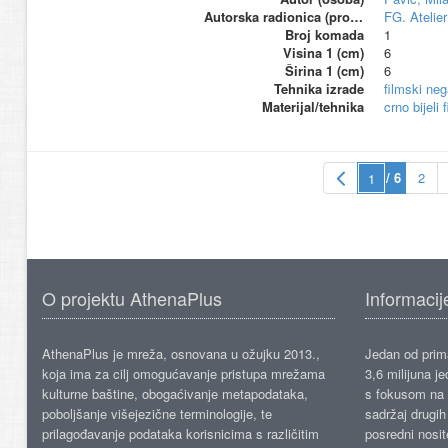
Autorska radionica (proizvođač)
FG. Atelier
Broj komada
1
Visina 1 (cm)
6
Širina 1 (cm)
6
Tehnika izrade
filmski neg
Materijal/tehnika
crno bijeli 
/ 6
2
O projektu AthenaPlus
Informacij
AthenaPlus je mreža, osnovana u ožujku 2013.,
Jedan od prima
koja ima za cilj omogućavanje pristupa mrežama
3,6 milijuna j
kulturne baštine, obogaćivanje metapodataka,
s fokusom na s
poboljšanje višejezične terminologije, te
sadržaj drugih 
prilagođavanje podataka korisnicima s različitim
posredni nosite