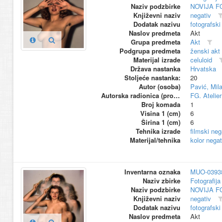
Naziv podzbirke
NOVIJA F
Književni naziv
negativ
Dodatak nazivu
fotografski
Naslov predmeta
Akt
Grupa predmeta
Akt
Podgrupa predmeta
ženski akt
Materijal izrade
celuloid
Država nastanka
Hrvatska
Stoljeće nastanka:
20
Autor (osoba)
Pavić, Mil
Autorska radionica (proizvođač)
FG. Atelier
Broj komada
1
Visina 1 (cm)
6
Širina 1 (cm)
6
Tehnika izrade
filmski neg
Materijal/tehnika
kolor negat
Inventarna oznaka
MUO-0393
Naziv zbirke
Fotografija 
Naziv podzbirke
NOVIJA F
Književni naziv
negativ
Dodatak nazivu
fotografski
Naslov predmeta
Akt