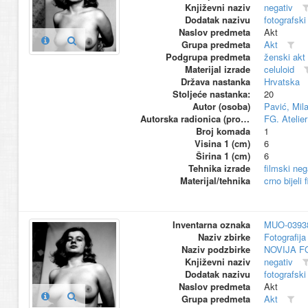
Književni naziv
negativ
Dodatak nazivu
fotografski
Naslov predmeta
Akt
Grupa predmeta
Akt
Podgrupa predmeta
ženski akt
Materijal izrade
celuloid
Država nastanka
Hrvatska
Stoljeće nastanka:
20
Autor (osoba)
Pavić, Mil
Autorska radionica (proizvođač)
FG. Atelier
Broj komada
1
Visina 1 (cm)
6
Širina 1 (cm)
6
Tehnika izrade
filmski neg
Materijal/tehnika
crno bijeli 
Inventarna oznaka
MUO-0393
Naziv zbirke
Fotografija 
Naziv podzbirke
NOVIJA F
Književni naziv
negativ
Dodatak nazivu
fotografski
Naslov predmeta
Akt
Grupa predmeta
Akt