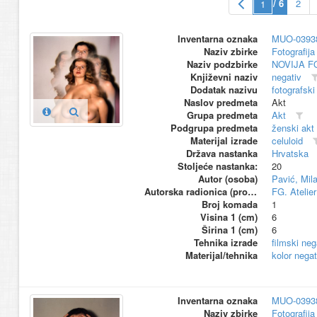
/ 6
2
Inventarna oznaka
MUO-0393
Naziv zbirke
Fotografija 
Naziv podzbirke
NOVIJA F
Književni naziv
negativ
Dodatak nazivu
fotografski
Naslov predmeta
Akt
Grupa predmeta
Akt
Podgrupa predmeta
ženski akt
Materijal izrade
celuloid
Država nastanka
Hrvatska
Stoljeće nastanka:
20
Autor (osoba)
Pavić, Mil
Autorska radionica (proizvođač)
FG. Atelier
Broj komada
1
Visina 1 (cm)
6
Širina 1 (cm)
6
Tehnika izrade
filmski neg
Materijal/tehnika
kolor negat
Inventarna oznaka
MUO-0393
Naziv zbirke
Fotografija 