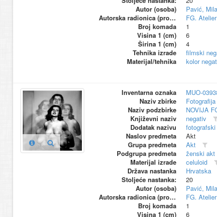
Stoljeće nastanka:
20
Autor (osoba)
Pavić, Mil
Autorska radionica (proizvođač)
FG. Atelier
Broj komada
1
Visina 1 (cm)
6
Širina 1 (cm)
4
Tehnika izrade
filmski neg
Materijal/tehnika
kolor negat
Inventarna oznaka
MUO-0393
Naziv zbirke
Fotografija 
Naziv podzbirke
NOVIJA F
Književni naziv
negativ
Dodatak nazivu
fotografski
Naslov predmeta
Akt
Grupa predmeta
Akt
Podgrupa predmeta
ženski akt
Materijal izrade
celuloid
Država nastanka
Hrvatska
Stoljeće nastanka:
20
Autor (osoba)
Pavić, Mil
Autorska radionica (proizvođač)
FG. Atelier
Broj komada
1
Visina 1 (cm)
6