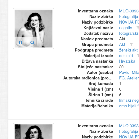
Inventarna oznaka
MUO-0393
Naziv zbirke
Fotografija 
Naziv podzbirke
NOVIJA F
Književni naziv
negativ
Dodatak nazivu
fotografski
Naslov predmeta
Akt
Grupa predmeta
Akt
Podgrupa predmeta
ženski akt
Materijal izrade
celuloid
Država nastanka
Hrvatska
Stoljeće nastanka:
20
Autor (osoba)
Pavić, Mil
Autorska radionica (proizvođač)
FG. Atelier
Broj komada
1
Visina 1 (cm)
6
Širina 1 (cm)
6
Tehnika izrade
filmski neg
Materijal/tehnika
crno bijeli 
Inventarna oznaka
MUO-0393
Naziv zbirke
Fotografija 
Naziv podzbirke
NOVIJA F