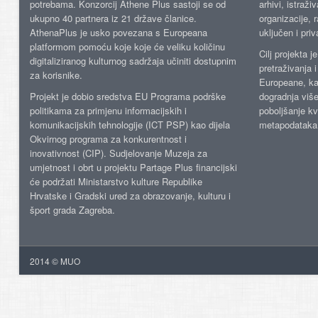
potrebama. Konzorcij Athene Plus sastoji se od
arhivi, istraži
ukupno 40 partnera iz 21 države članice.
organizacije, 
AthenaPlus je usko povezana s Europeana
uključen i priv
platformom pomoću koje koje će veliku količinu
Cilj projekta 
digitaliziranog kulturnog sadržaja učiniti dostupnim
pretraživanja 
za korisnike.
Europeane, kao
Projekt je dobio sredstva EU Programa podrške
dogradnja više
politikama za primjenu informacijskih i
poboljšanje kv
komunikacijskih tehnologije (ICT PSP) kao dijela
metapodataka
Okvirnog programa za konkurentnost i
inovativnost (CIP). Sudjelovanje Muzeja za
umjetnost i obrt u projektu Partage Plus financijski
će podržati Ministarstvo kulture Republike
Hrvatske i Gradski ured za obrazovanje, kulturu i
šport grada Zagreba.
2014 © MUO