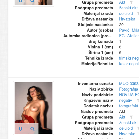
Grupa predmeta
Akt
Podgrupa predmeta
ženski akt
Materijal izrade
celuloid
Država nastanka
Hrvatska
Stoljeće nastanka:
20
Autor (osoba)
Pavić, Mil
Autorska radionica (proizvođač)
FG. Atelier
Broj komada
1
Visina 1 (cm)
6
Širina 1 (cm)
6
Tehnika izrade
filmski neg
Materijal/tehnika
kolor negat
Inventarna oznaka
MUO-0393
Naziv zbirke
Fotografija 
Naziv podzbirke
NOVIJA F
Književni naziv
negativ
Dodatak nazivu
fotografski
Naslov predmeta
Akt
Grupa predmeta
Akt
Podgrupa predmeta
ženski akt
Materijal izrade
celuloid
Država nastanka
Hrvatska