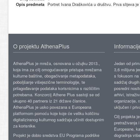
Opis predmeta
Portret Ivana Draškovića u društvu. Prva slijeva je
O projektu AthenaPlus
Informacij
AthenaPlus je mreža, osnovana u ožujku 2013.,
Jedan od prima
koja ima za cilj omogućavanje pristupa mrežama
3,6 milijuna j
kulturne baštine, obogaćivanje metapodataka,
s fokusom na s
poboljšanje višejezične terminologije, te
sadržaj drugih 
prilagođavanje podataka korisnicima s različitim
posredni nosite
potrebama. Konzorcij Athene Plus sastoji se od
arhivi, istraži
ukupno 40 partnera iz 21 države članice.
organizacije, 
AthenaPlus je usko povezana s Europeana
uključen i priv
platformom pomoću koje koje će veliku količinu
Cilj projekta 
digitaliziranog kulturnog sadržaja učiniti dostupnim
pretraživanja 
za korisnike.
Europeane, kao
Projekt je dobio sredstva EU Programa podrške
dogradnja više