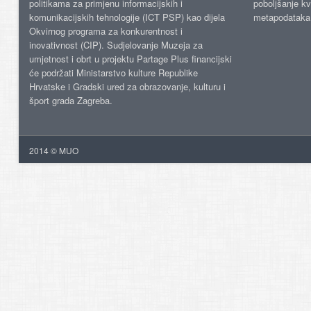
politikama za primjenu informacijskih i
poboljšanje kv
komunikacijskih tehnologije (ICT PSP) kao dijela
metapodataka
Okvirnog programa za konkurentnost i
inovativnost (CIP). Sudjelovanje Muzeja za
umjetnost i obrt u projektu Partage Plus financijski
će podržati Ministarstvo kulture Republike
Hrvatske i Gradski ured za obrazovanje, kulturu i
šport grada Zagreba.
2014 © MUO