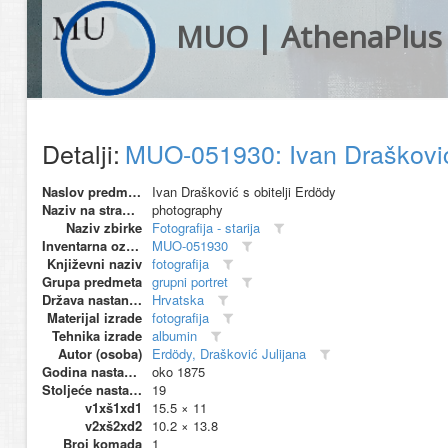
MUO | AthenaPlus
Detalji:
MUO-051930: Ivan Drašković s
Naslov predmeta
Ivan Drašković s obitelji Erdödy
Naziv na stranom jeziku
photography
Naziv zbirke
Fotografija - starija
Inventarna oznaka
MUO-051930
Književni naziv
fotografija
Grupa predmeta
grupni portret
Država nastanka
Hrvatska
Materijal izrade
fotografija
Tehnika izrade
albumin
Autor (osoba)
Erdödy, Drašković Julijana
Godina nastanka
oko 1875
Stoljeće nastanka
19
v1xš1xd1
15.5 × 11
v2xš2xd2
10.2 × 13.8
Broj komada
1