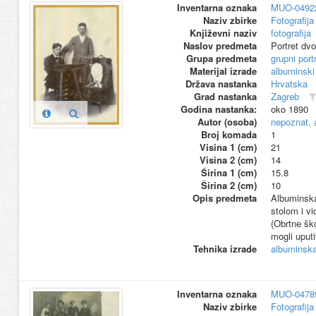
Inventarna oznaka
MUO-0492
Naziv zbirke
Fotografija 
Književni naziv
fotografija
Naslov predmeta
Portret dvo
Grupa predmeta
grupni port
Materijal izrade
albuminski
Država nastanka
Hrvatska
Grad nastanka
Zagreb
Godina nastanka:
oko 1890
Autor (osoba)
nepoznat, 
Broj komada
1
Visina 1 (cm)
21
Visina 2 (cm)
14
Širina 1 (cm)
15.8
Širina 2 (cm)
10
Opis predmeta
Albuminska 
stolom i vi
(Obrtne ško
mogli uputi
Tehnika izrade
albuminska 
Inventarna oznaka
MUO-0478
Naziv zbirke
Fotografija 