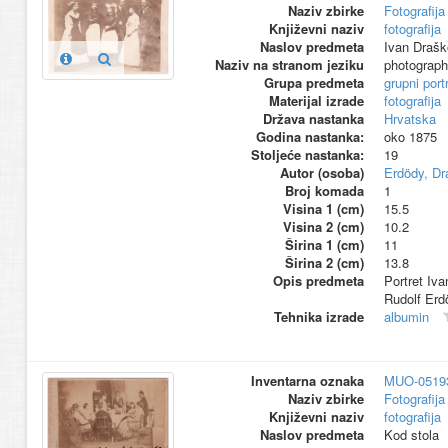
Naziv zbirke
Fotografija 
Književni naziv
fotografija
Naslov predmeta
Ivan Draško
Naziv na stranom jeziku
photograp
Grupa predmeta
grupni port
Materijal izrade
fotografija
Država nastanka
Hrvatska
Godina nastanka:
oko 1875
Stoljeće nastanka:
19
Autor (osoba)
Erdödy, Dr
Broj komada
1
Visina 1 (cm)
15.5
Visina 2 (cm)
10.2
Širina 1 (cm)
11
Širina 2 (cm)
13.8
Opis predmeta
Portret Iva
Rudolf Erd
Tehnika izrade
albumin
Inventarna oznaka
MUO-0519
Naziv zbirke
Fotografija 
Književni naziv
fotografija
Naslov predmeta
Kod stola