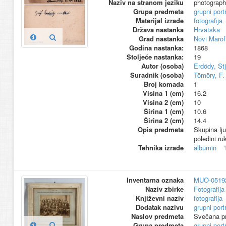
Naziv na stranom jeziku
photograp
Grupa predmeta
grupni port
Materijal izrade
fotografija
Država nastanka
Hrvatska
Grad nastanka
Novi Marof
Godina nastanka:
1868
Stoljeće nastanka:
19
Autor (osoba)
Erdödy, St
Suradnik (osoba)
Tömöry, F.
Broj komada
1
Visina 1 (cm)
16.2
Visina 2 (cm)
10
Širina 1 (cm)
10.6
Širina 2 (cm)
14.4
Opis predmeta
Skupina lju
poleđini r
Tehnika izrade
albumin
Inventarna oznaka
MUO-0519
Naziv zbirke
Fotografija 
Književni naziv
fotografija
Dodatak nazivu
grupni port
Naslov predmeta
Svečana pr
Grupa predmeta
grupni port