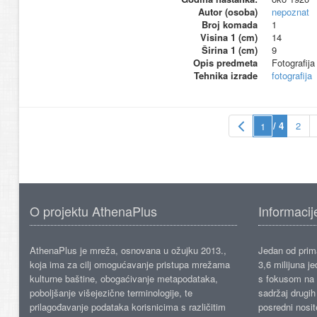
Autor (osoba)
nepoznat
Broj komada
1
Visina 1 (cm)
14
Širina 1 (cm)
9
Opis predmeta
Fotografij
Tehnika izrade
fotografija
/ 4
2
O projektu AthenaPlus
Informacij
AthenaPlus je mreža, osnovana u ožujku 2013.,
Jedan od prima
koja ima za cilj omogućavanje pristupa mrežama
3,6 milijuna j
kulturne baštine, obogaćivanje metapodataka,
s fokusom na s
poboljšanje višejezične terminologije, te
sadržaj drugih 
prilagođavanje podataka korisnicima s različitim
posredni nosite