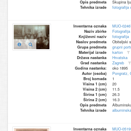
Opis predmeta
Skupina lju
Tehnika izrade
fotografija 
Inventarna oznaka
MUO-0246
Naziv zbirke
Fotografija 
Književni naziv
fotografija
Naslov predmeta
Obiteljski 
Grupa predmeta
grupni port
Materijal izrade
karton
Država nastanka
Hrvatska
Grad nastanka
Zagreb
Godina nastanka:
oko 1895
Autor (osoba)
Pongratz, 
Broj komada
1
Visina 1 (cm)
20
Visina 2 (cm)
11.5
Širina 1 (cm)
26.3
Širina 2 (cm)
16.3
Opis predmeta
Albuminska 
Tehnika izrade
albuminska 
Inventarna oznaka
MUO-0519