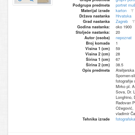
Podgrupa predmeta
portret mu
Materijal izrade
karton
Država nastanka
Hrvatska
Grad nastanka
Zagreb
Godina nastanka:
oko 1900
Stoljeće nastanka:
20
Autor (osoba)
nepoznat
Broj komada
1
Visina 1 (cm)
59
Visina 2 (cm)
28
Širina 1 (cm)
67
Širina 2 (cm)
38.5
Opis predmeta
Atelijerska
Spomen-slik
fotografije
Mirko pl. A
Sova, Dr. L
Longhino, D
Radovan Par
Ožegović, D
vladimir Ča
Tehnika izrade
fotografsk