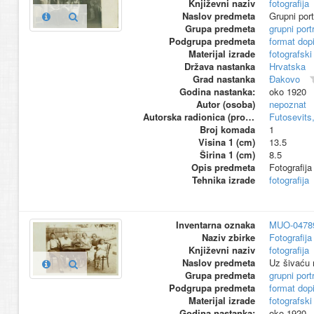
Književni naziv
fotografija
Naslov predmeta
Grupni port
Grupa predmeta
grupni port
Podgrupa predmeta
format dop
Materijal izrade
fotografski
Država nastanka
Hrvatska
Grad nastanka
Đakovo
Godina nastanka:
oko 1920
Autor (osoba)
nepoznat
Autorska radionica (proizvođač)
Futosevits
Broj komada
1
Visina 1 (cm)
13.5
Širina 1 (cm)
8.5
Opis predmeta
Fotografij
Tehnika izrade
fotografija
Inventarna oznaka
MUO-0478
Naziv zbirke
Fotografija 
Književni naziv
fotografija
Naslov predmeta
Uz šivaću
Grupa predmeta
grupni port
Podgrupa predmeta
format dop
Materijal izrade
fotografski
Godina nastanka:
oko 1920