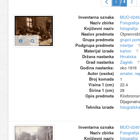
/ 4
2
Inventarna oznaka
MUO-0245
Naziv zbirke
Fotografija 
Književni naziv
fotografija
Naslov predmeta
Otpremniš
Grupa predmeta
grupni port
Podgrupa predmeta
interijer
Materijal izrade
karton
Država nastanka
Hrvatska
Grad nastanka
Zagreb
Godina nastanka:
oko 1916
Autor (osoba)
amater, ne
Broj komada
1
Visina 1 (cm)
22.4
Širina 1 (cm)
28
Opis predmeta
Klorbromsr
Dijagonaln
Tehnika izrade
fotografsk
Inventarna oznaka
MUO-0245
Naziv zbirke
Fotografija 
Književni naziv
fotografija