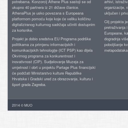
potrebama. Konzorcij Athene Plus sastoji se od
arhivi, istraži
ukupno 40 partnera iz 21 države članice.
organizacije, 
AthenaPlus je usko povezana s Europeana
uključen i priv
platformom pomoću koje koje će veliku količinu
Cilj projekta 
digitaliziranog kulturnog sadržaja učiniti dostupnim
pretraživanja 
za korisnike.
Europeane, kao
Projekt je dobio sredstva EU Programa podrške
dogradnja više
politikama za primjenu informacijskih i
poboljšanje kv
komunikacijskih tehnologije (ICT PSP) kao dijela
metapodataka
Okvirnog programa za konkurentnost i
inovativnost (CIP). Sudjelovanje Muzeja za
umjetnost i obrt u projektu Partage Plus financijski
će podržati Ministarstvo kulture Republike
Hrvatske i Gradski ured za obrazovanje, kulturu i
šport grada Zagreba.
2014 © MUO