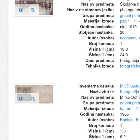
Naslov predmeta
Školarke n
Naziv na stranom jeziku
photograp
Grupa predmeta
grupni port
Materijal izrade
papir
Godina nastanka:
oko 1910
Stoljeće nastanka:
20
Autor (osoba)
nepoznat, 
Broj komada
1
Visina 1 (cm)
18.8
Širina 1 (cm)
24.8
Opis predmeta
Fotografija
Tehnika izrade
fotografsk
Inventarna oznaka
MUO-0246
Naziv zbirke
Fotografija 
Naslov predmeta
Mirko Both
Grupa predmeta
grupni port
Materijal izrade
karton
Godina nastanka:
1905
Autor (osoba)
Budicki, F
Broj komada
1
Visina 1 (cm)
7.8
Širina 1 (cm)
8.2