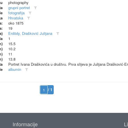
ku
photography
ta
grupni portret
de
fotografija
ka
Hrvatska
a:
oko 1875
a:
19
a)
Erdödy, Drašković Julijana
da
1
m)
15.5
m)
10.2
m)
11
m)
13.8
ta
Portret Ivana Draškovića u društvu. Prva slijeva je Julijana Drašković-Er
de
albumin
/ 1
Informacije
L