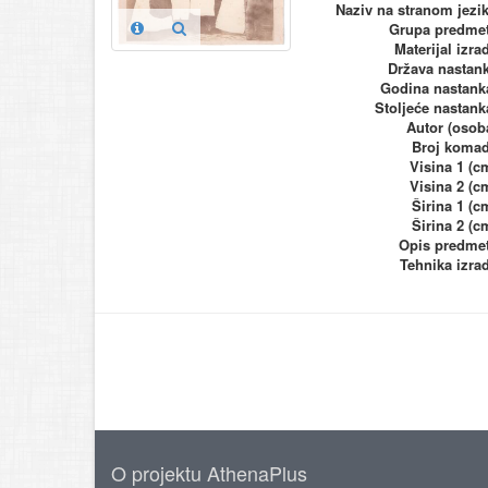
Naziv na stranom jezi
Grupa predme
Materijal izra
Država nastan
Godina nastank
Stoljeće nastank
Autor (osob
Broj koma
Visina 1 (c
Visina 2 (c
Širina 1 (c
Širina 2 (c
Opis predme
Tehnika izra
O projektu AthenaPlus