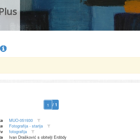
Plus
/ 1
ka
MUO-051930
ke
Fotografija - starija
iv
fotografija
ta
Ivan Drašković s obitelji Erdödy