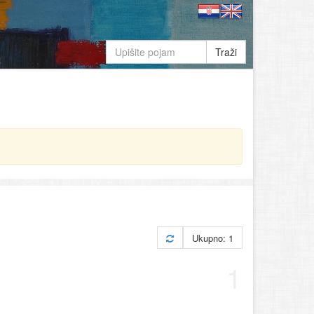
Traži
Ukupno: 1
1