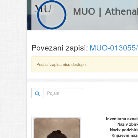
MUO | Athena
Povezani zapisi:
MUO-013055
Podaci zapisa nisu dostupni
Inventarna ozna
Naziv zbir
Naziv podzbir
Književni naz