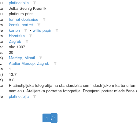
vu
platinotipija
ta
Jelka Seunig Krasnik
ku
platinum print
ta
format dopisnice
ta
ženski portret
de
karton
•
willis papir
ka
Hrvatska
ka
Zagreb
a:
oko 1907
a:
20
a)
Merćep, Mihail
dionica (proizvođač)
Atelier Merćep, Zagreb
da
1
m)
13.7
m)
8.8
ta
Platinotipijska fotografija na standardiziranom industrijskom kartonu for
namjenu. Atelijerska portretna fotografija. Dopojasni portret mlade žene z
de
platinotipija
/ 1