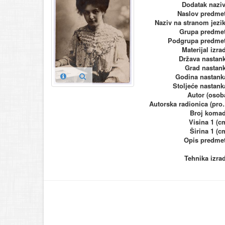
Dodatak nazi
Naslov predme
Naziv na stranom jezi
Grupa predme
Podgrupa predme
Materijal izra
Država nastan
Grad nastan
Godina nastank
Stoljeće nastank
Autor (osob
Autorska ra
Broj koma
Visina 1 (c
Širina 1 (c
Opis predme
Tehnika izra