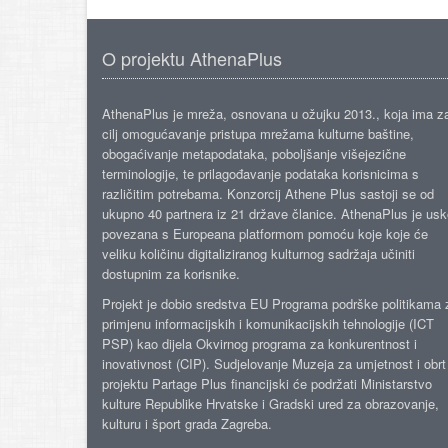
O projektu AthenaPlus
AthenaPlus je mreža, osnovana u ožujku 2013., koja ima z
cilj omogućavanje pristupa mrežama kulturne baštine,
obogaćivanje metapodataka, poboljšanje višejezične
terminologije, te prilagođavanje podataka korisnicima s
različitim potrebama. Konzorcij Athene Plus sastoji se od
ukupno 40 partnera iz 21 države članice. AthenaPlus je us
povezana s Europeana platformom pomoću koje koje će
veliku količinu digitaliziranog kulturnog sadržaja učiniti
dostupnim za korisnike.
Projekt je dobio sredstva EU Programa podrške politikama 
primjenu informacijskih i komunikacijskih tehnologije (ICT
PSP) kao dijela Okvirnog programa za konkurentnost i
inovativnost (CIP). Sudjelovanje Muzeja za umjetnost i obrt
projektu Partage Plus financijski će podržati Ministarstvo
kulture Republike Hrvatske i Gradski ured za obrazovanje,
kulturu i šport grada Zagreba.