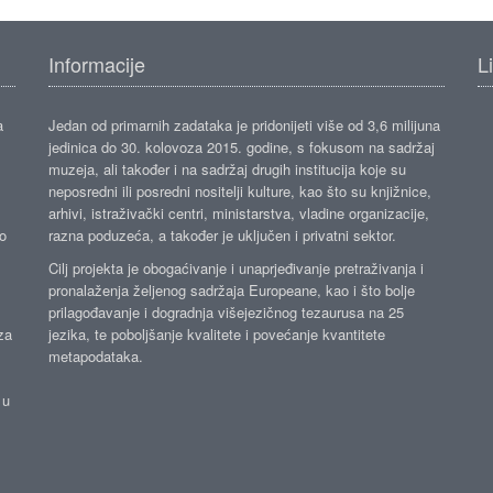
Informacije
L
a
Jedan od primarnih zadataka je pridonijeti više od 3,6 milijuna
jedinica do 30. kolovoza 2015. godine, s fokusom na sadržaj
muzeja, ali također i na sadržaj drugih institucija koje su
neposredni ili posredni nositelji kulture, kao što su knjižnice,
arhivi, istraživački centri, ministarstva, vladine organizacije,
ko
razna poduzeća, a također je uključen i privatni sektor.
Cilj projekta je obogaćivanje i unaprjeđivanje pretraživanja i
pronalaženja željenog sadržaja Europeane, kao i što bolje
prilagođavanje i dogradnja višejezičnog tezaurusa na 25
za
jezika, te poboljšanje kvalitete i povećanje kvantitete
metapodataka.
 u