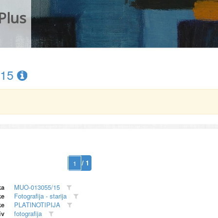
Plus
/15
/ 1
ka
MUO-013055/15
ke
Fotografija - starija
ke
PLATINOTIPIJA
iv
fotografija