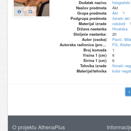
Dodatak nazivu
fotografski
Naslov predmeta
Akt
Grupa predmeta
Akt
Podgrupa predmeta
ženski akt
Materijal izrade
celuloid
Država nastanka
Hrvatska
Stoljeće nastanka:
20
Autor (osoba)
Pavić, Mil
Autorska radionica (proizvođač)
FG. Atelier
Broj komada
1
Visina 1 (cm)
6
Širina 1 (cm)
6
Tehnika izrade
filmski neg
Materijal/tehnika
kolor negat
O projektu AthenaPlus
Informacij