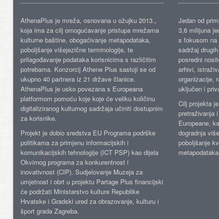
AthenaPlus je mreža, osnovana u ožujku 2013.,
Jedan od prima
koja ima za cilj omogućavanje pristupa mrežama
3,6 milijuna j
kulturne baštine, obogaćivanje metapodataka,
s fokusom na s
poboljšanje višejezične terminologije, te
sadržaj drugih 
prilagođavanje podataka korisnicima s različitim
posredni nosite
potrebama. Konzorcij Athene Plus sastoji se od
arhivi, istraži
ukupno 40 partnera iz 21 države članice.
organizacije, 
AthenaPlus je usko povezana s Europeana
uključen i priv
platformom pomoću koje koje će veliku količinu
Cilj projekta 
digitaliziranog kulturnog sadržaja učiniti dostupnim
pretraživanja 
za korisnike.
Europeane, kao
Projekt je dobio sredstva EU Programa podrške
dogradnja više
politikama za primjenu informacijskih i
poboljšanje kv
komunikacijskih tehnologije (ICT PSP) kao dijela
metapodataka
Okvirnog programa za konkurentnost i
inovativnost (CIP). Sudjelovanje Muzeja za
umjetnost i obrt u projektu Partage Plus financijski
će podržati Ministarstvo kulture Republike
Hrvatske i Gradski ured za obrazovanje, kulturu i
šport grada Zagreba.